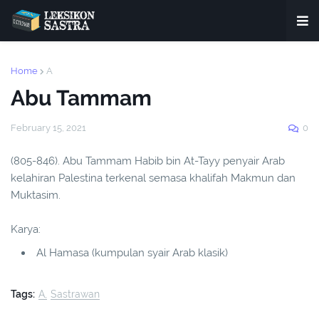
Home
A
Abu Tammam
February 15, 2021
0
(805-846). Abu Tammam Habib bin At-Tayy penyair Arab
kelahiran Palestina terkenal semasa khalifah Makmun dan
Muktasim.
Karya:
Al Hamasa (kumpulan syair Arab klasik)
Tags:
A
Sastrawan