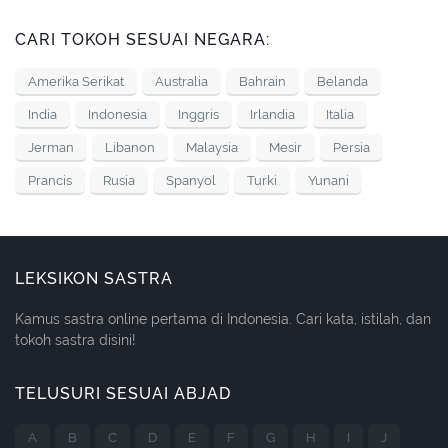
CARI TOKOH SESUAI NEGARA:
Amerika Serikat
Australia
Bahrain
Belanda
India
Indonesia
Inggris
Irlandia
Italia
Jerman
Libanon
Malaysia
Mesir
Persia
Prancis
Rusia
Spanyol
Turki
Yunani
LEKSIKON SASTRA
Kamus sastra online pertama di Indonesia. Cari kata, istilah, dan
tokoh sastra disini!
TELUSURI SESUAI ABJAD
A
B
C
D
E
F
G
H
I
J