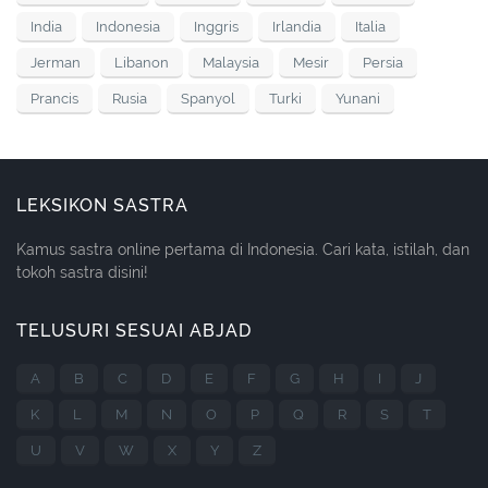
India
Indonesia
Inggris
Irlandia
Italia
Jerman
Libanon
Malaysia
Mesir
Persia
Prancis
Rusia
Spanyol
Turki
Yunani
LEKSIKON SASTRA
Kamus sastra online pertama di Indonesia. Cari kata, istilah, dan
tokoh sastra disini!
TELUSURI SESUAI ABJAD
A
B
C
D
E
F
G
H
I
J
K
L
M
N
O
P
Q
R
S
T
U
V
W
X
Y
Z