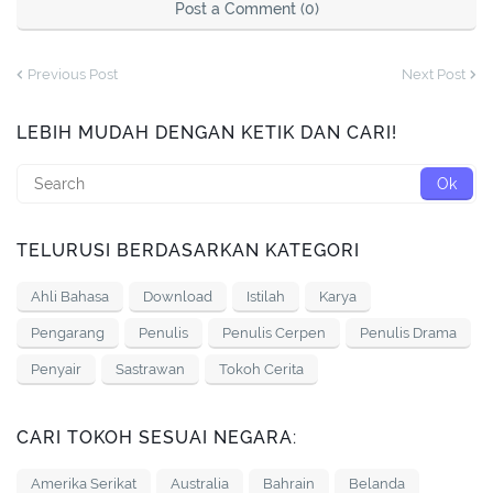
Post a Comment (0)
Previous Post
Next Post
LEBIH MUDAH DENGAN KETIK DAN CARI!
TELURUSI BERDASARKAN KATEGORI
Ahli Bahasa
Download
Istilah
Karya
Pengarang
Penulis
Penulis Cerpen
Penulis Drama
Penyair
Sastrawan
Tokoh Cerita
CARI TOKOH SESUAI NEGARA:
Amerika Serikat
Australia
Bahrain
Belanda