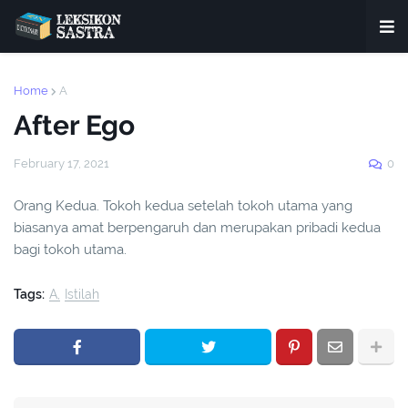
Home
A
After Ego
February 17, 2021
0
Orang Kedua. Tokoh kedua setelah tokoh utama yang
biasanya amat berpengaruh dan merupakan pribadi kedua
bagi tokoh utama.
Tags:
A
Istilah