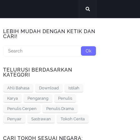
LEBIH MUDAH DENGAN KETIK DAN
CARI!
TELURUSI BERDASARKAN
KATEGORI
Ahli Bahasa
Download
Istilah
Karya
Pengarang
Penulis
Penulis Cerpen
Penulis Drama
Penyair
Sastrawan
Tokoh Cerita
CARI TOKOH SESUAI NEGARA: