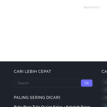
Next Post
CARI LEBIH CEPAT
CA
I
P
PALING SERING DICARI:
P
B