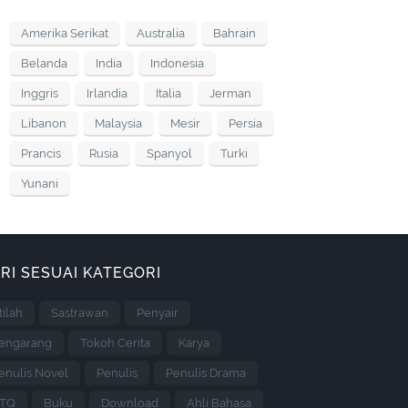
Amerika Serikat
Australia
Bahrain
Belanda
India
Indonesia
Inggris
Irlandia
Italia
Jerman
Libanon
Malaysia
Mesir
Persia
Prancis
Rusia
Spanyol
Turki
Yunani
RI SESUAI KATEGORI
stilah
Sastrawan
Penyair
engarang
Tokoh Cerita
Karya
enulis Novel
Penulis
Penulis Drama
TQ
Buku
Download
Ahli Bahasa