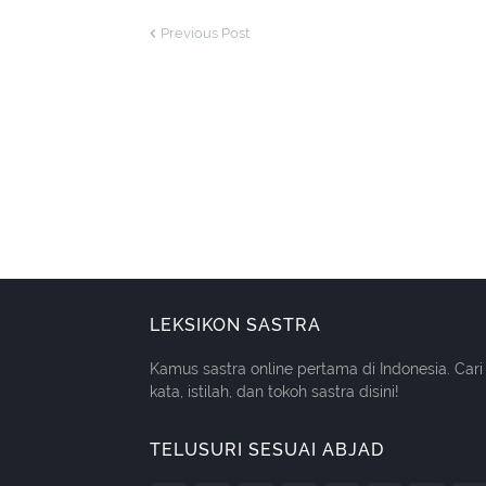
Previous Post
LEKSIKON SASTRA
Kamus sastra online pertama di Indonesia. Cari
kata, istilah, dan tokoh sastra disini!
TELUSURI SESUAI ABJAD