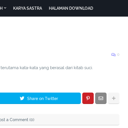
H
KARYA SASTRA
HALAMAN DOWNLOAD
0
erutama kata-kata yang berasal dari kitab suci.
Share on Twitter
ost a Comment (0)