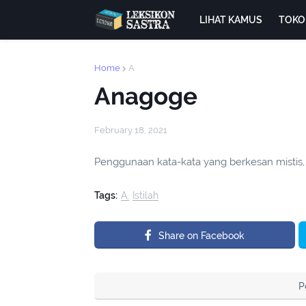
LIHAT KAMUS
TOKO
Home
A
Anagoge
February 18, 2021
Penggunaan kata-kata yang berkesan mistis, t
Tags:
A
Istilah
Share on Facebook
P