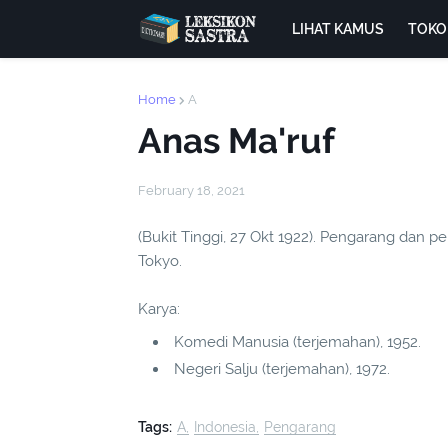
LIHAT KAMUS
TOKO
Home
A
Anas Ma'ruf
February 18, 2021
(Bukit Tinggi, 27 Okt 1922). Pengarang dan p
Tokyo.
Karya:
Komedi Manusia (terjemahan), 1952.
Negeri Salju (terjemahan), 1972.
Tags:
A
Indonesia
Pengarang