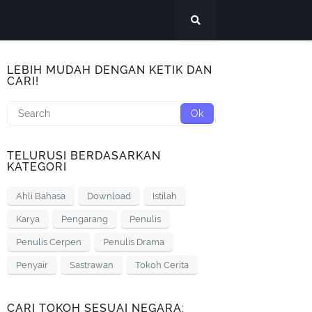
LEBIH MUDAH DENGAN KETIK DAN
CARI!
TELURUSI BERDASARKAN
KATEGORI
Ahli Bahasa
Download
Istilah
Karya
Pengarang
Penulis
Penulis Cerpen
Penulis Drama
Penyair
Sastrawan
Tokoh Cerita
CARI TOKOH SESUAI NEGARA: