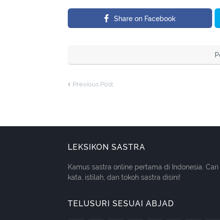
Share on Facebook
P
Previous Post
LEKSIKON SASTRA
Kamus sastra online pertama di Indonesia. Cari
kata, istilah, dan tokoh sastra disini!
TELUSURI SESUAI ABJAD