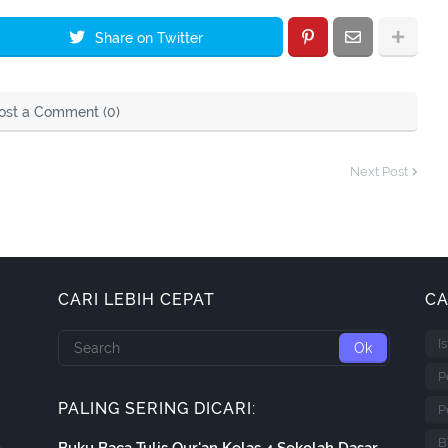
Share on Twitter
ost a Comment (0)
Next Post
CARI LEBIH CEPAT
CA
I
P
PALING SERING DICARI:
P
B