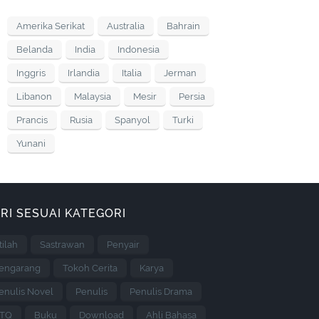
Amerika Serikat
Australia
Bahrain
Belanda
India
Indonesia
Inggris
Irlandia
Italia
Jerman
Libanon
Malaysia
Mesir
Persia
Prancis
Rusia
Spanyol
Turki
Yunani
RI SESUAI KATEGORI
stilah
Sastrawan
Penyair
engarang
Tokoh Cerita
Karya
enulis Novel
Penulis
Penulis Drama
TQ
Buku
Download
Ahli Bahasa