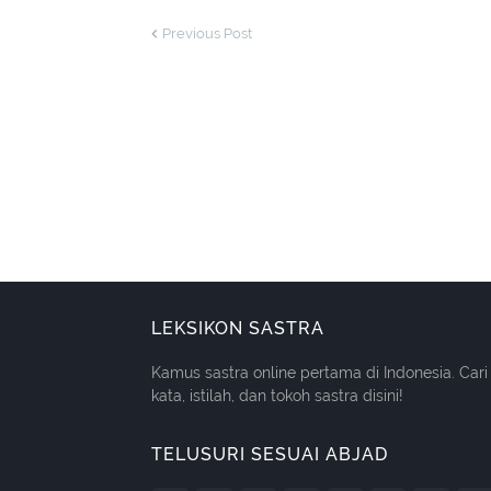
Previous Post
LEKSIKON SASTRA
Kamus sastra online pertama di Indonesia. Cari
kata, istilah, dan tokoh sastra disini!
TELUSURI SESUAI ABJAD