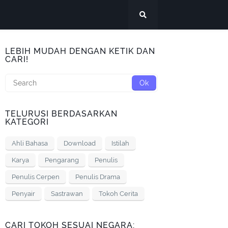
LEBIH MUDAH DENGAN KETIK DAN
CARI!
TELURUSI BERDASARKAN
KATEGORI
Ahli Bahasa
Download
Istilah
Karya
Pengarang
Penulis
Penulis Cerpen
Penulis Drama
Penyair
Sastrawan
Tokoh Cerita
CARI TOKOH SESUAI NEGARA: