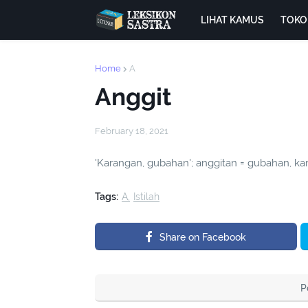
LIHAT KAMUS
TOKO
Home
A
Anggit
February 18, 2021
'Karangan, gubahan'; anggitan = gubahan, ka
Tags:
A
Istilah
Share on Facebook
P