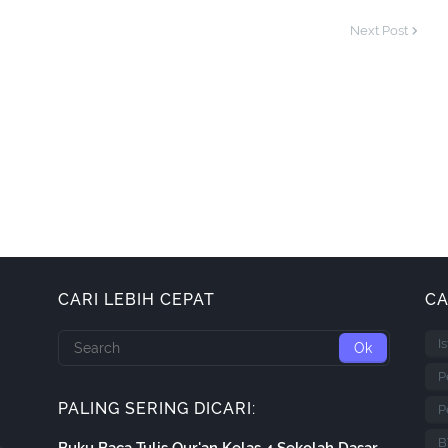
Next Post
CARI LEBIH CEPAT
CA
I
P
PALING SERING DICARI:
P
B