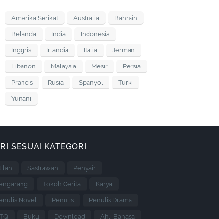
Amerika Serikat
Australia
Bahrain
Belanda
India
Indonesia
Inggris
Irlandia
Italia
Jerman
Libanon
Malaysia
Mesir
Persia
Prancis
Rusia
Spanyol
Turki
Yunani
RI SESUAI KATEGORI
stilah
Sastrawan
Penyair
engarang
Tokoh Cerita
Karya
enulis Novel
Penulis
Penulis Drama
TQ
Buku
Download
Ahli Bahasa