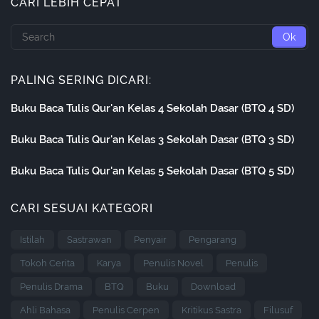
CARI LEBIH CEPAT
PALING SERING DICARI:
Buku Baca Tulis Qur'an Kelas 4 Sekolah Dasar (BTQ 4 SD)
Buku Baca Tulis Qur'an Kelas 3 Sekolah Dasar (BTQ 3 SD)
Buku Baca Tulis Qur'an Kelas 5 Sekolah Dasar (BTQ 5 SD)
CARI SESUAI KATEGORI
Istilah
Sastrawan
Penyair
Pengarang
Tokoh Cerita
Karya
Penulis Novel
Penulis
Penulis Drama
BTQ
Buku
Download
Ahli Bahasa
Penulis Cerpen
Kritikus Sastra
Filusuf