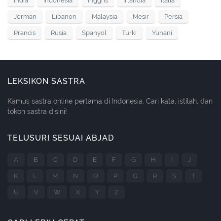
India
Indonesia
Inggris
Irlandia
Italia
Jerman
Libanon
Malaysia
Mesir
Persia
Prancis
Rusia
Spanyol
Turki
Yunani
LEKSIKON SASTRA
Kamus sastra online pertama di Indonesia. Cari kata, istilah, dan
tokoh sastra disini!
TELUSURI SESUAI ABJAD
A
B
C
D
E
F
G
H
I
J
K
L
M
N
O
P
Q
R
S
T
U
V
W
X
Y
Z