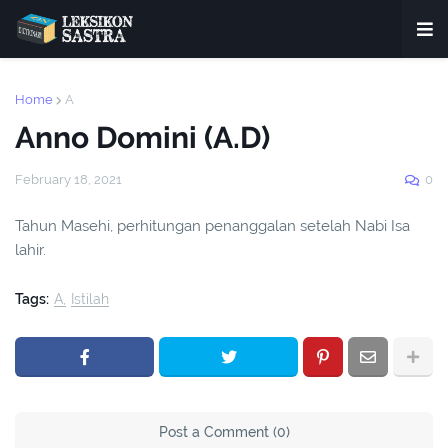
Home
A
Anno Domini (A.D)
February 18, 2021
0
Tahun Masehi, perhitungan penanggalan setelah Nabi Isa
lahir.
Tags:
A
Istilah
Post a Comment (0)