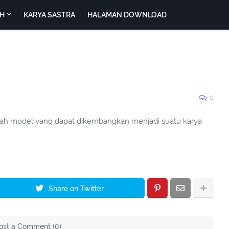
H
KARYA SASTRA
HALAMAN DOWNLOAD
0
buah model yang dapat dikembangkan menjadi suatu karya
Share on Twitter
ost a Comment (0)