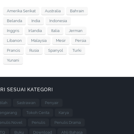
Amerika Serikat
Australia
Bahrain
Belanda
India
Indonesia
Inggris
Irlandia
Italia
Jerman
Libanon
Malaysia
Mesir
Persia
Prancis
Rusia
Spanyol
Turki
Yunani
RI SESUAI KATEGORI
stilah
Sastrawan
Penyair
engarang
Tokoh Cerita
Karya
enulis Novel
Penulis
Penulis Drama
TQ
Buku
Download
Ahli Bahasa