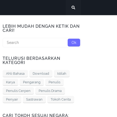
LEBIH MUDAH DENGAN KETIK DAN
CARI!
TELURUSI BERDASARKAN
KATEGORI
Ahli Bahasa
Download
Istilah
Karya
Pengarang
Penulis
Penulis Cerpen
Penulis Drama
Penyair
Sastrawan
Tokoh Cerita
CARI TOKOH SESUAI NEGARA: