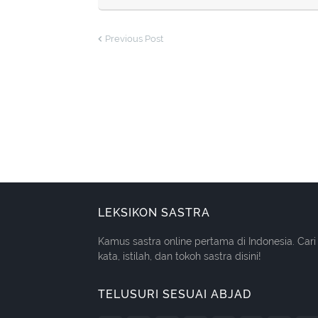
Previous Post
LEKSIKON SASTRA
Kamus sastra online pertama di Indonesia. Cari
kata, istilah, dan tokoh sastra disini!
TELUSURI SESUAI ABJAD