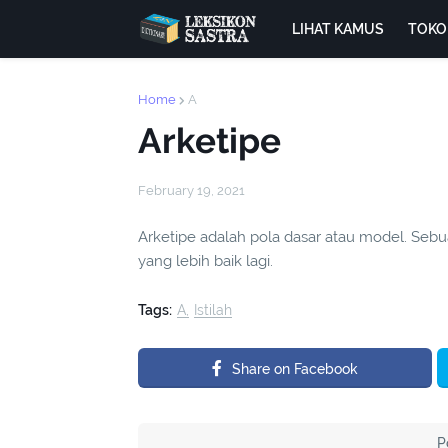
LIHAT KAMUS
TOKO
Home
A
Arketipe
February 19, 2021
Arketipe adalah pola dasar atau model. Se
yang lebih baik lagi.
Tags:
A
Istilah
Share on Facebook
P