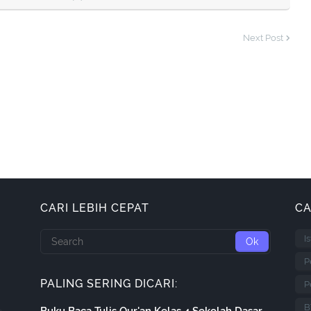
Next Post
CARI LEBIH CEPAT
CA
I
P
PALING SERING DICARI:
P
B