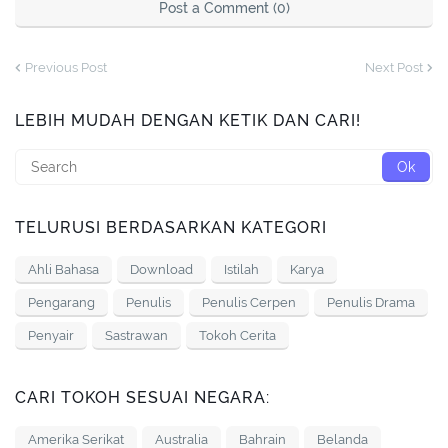
Post a Comment (0)
Previous Post
Next Post
LEBIH MUDAH DENGAN KETIK DAN CARI!
TELURUSI BERDASARKAN KATEGORI
Ahli Bahasa
Download
Istilah
Karya
Pengarang
Penulis
Penulis Cerpen
Penulis Drama
Penyair
Sastrawan
Tokoh Cerita
CARI TOKOH SESUAI NEGARA:
Amerika Serikat
Australia
Bahrain
Belanda