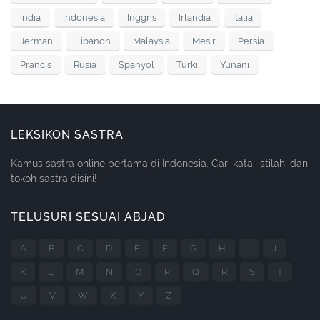
India
Indonesia
Inggris
Irlandia
Italia
Jerman
Libanon
Malaysia
Mesir
Persia
Prancis
Rusia
Spanyol
Turki
Yunani
LEKSIKON SASTRA
Kamus sastra online pertama di Indonesia. Cari kata, istilah, dan
tokoh sastra disini!
TELUSURI SESUAI ABJAD
A
B
C
D
E
F
G
H
I
J
K
L
M
N
O
P
Q
R
S
T
U
V
W
X
Y
Z