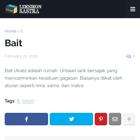
Home
B
Bait
February 21, 2021
0
Bait (Arab) adalah rumah. Untaian larik bersajak yang
mencerminkan kesatuan gagasan. Biasanya diikat oleh
aturan seperti rima, irama, dan matra.
Tags:
B
Istilah