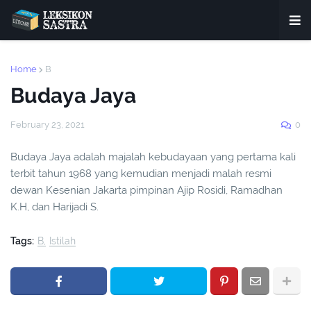
Home
B
Budaya Jaya
February 23, 2021
0
Budaya Jaya adalah majalah kebudayaan yang pertama kali
terbit tahun 1968 yang kemudian menjadi malah resmi
dewan Kesenian Jakarta pimpinan Ajip Rosidi, Ramadhan
K.H, dan Harijadi S.
Tags:
B
Istilah