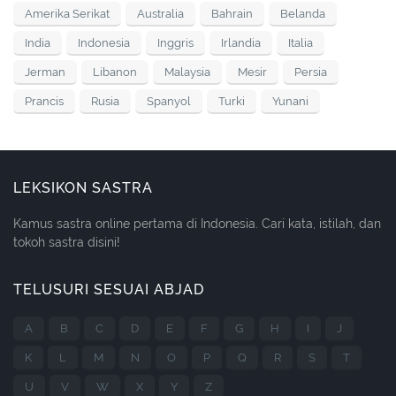
Amerika Serikat
Australia
Bahrain
Belanda
India
Indonesia
Inggris
Irlandia
Italia
Jerman
Libanon
Malaysia
Mesir
Persia
Prancis
Rusia
Spanyol
Turki
Yunani
LEKSIKON SASTRA
Kamus sastra online pertama di Indonesia. Cari kata, istilah, dan
tokoh sastra disini!
TELUSURI SESUAI ABJAD
A
B
C
D
E
F
G
H
I
J
K
L
M
N
O
P
Q
R
S
T
U
V
W
X
Y
Z