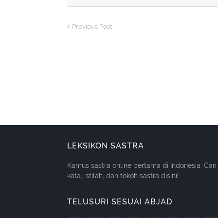
Previous Post
LEKSIKON SASTRA
Kamus sastra online pertama di Indonesia. Cari
kata, istilah, dan tokoh sastra disini!
TELUSURI SESUAI ABJAD