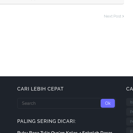
Next Post
CARI LEBIH CEPAT
CA
I
P
PALING SERING DICARI:
P
B