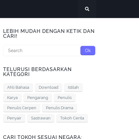
LEBIH MUDAH DENGAN KETIK DAN
CARI!
TELURUSI BERDASARKAN
KATEGORI
Ahli Bahasa
Download
Istilah
Karya
Pengarang
Penulis
Penulis Cerpen
Penulis Drama
Penyair
Sastrawan
Tokoh Cerita
CARI TOKOH SESUAI NEGARA: