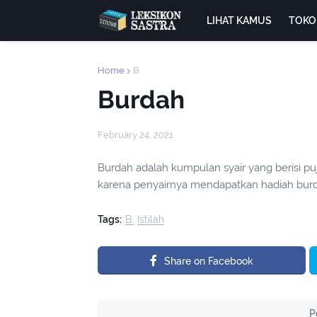
LIHAT KAMUS
TOKO
Home
B
Burdah
February 24, 2021
Burdah adalah kumpulan syair yang berisi p
karena penyairnya mendapatkan hadiah burda
Tags:
B
Istilah
Share on Facebook
P