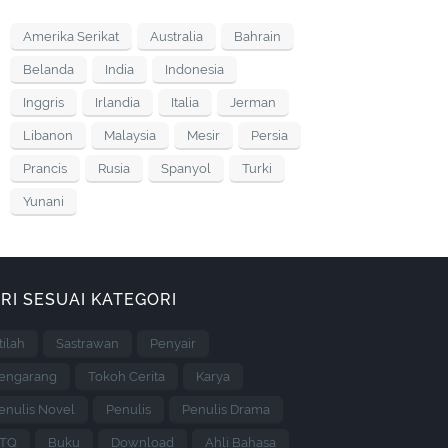
Amerika Serikat
Australia
Bahrain
Belanda
India
Indonesia
Inggris
Irlandia
Italia
Jerman
Libanon
Malaysia
Mesir
Persia
Prancis
Rusia
Spanyol
Turki
Yunani
RI SESUAI KATEGORI
stilah
Sastrawan
Penyair
engarang
Tokoh Cerita
Karya
enulis Novel
Penulis
Penulis Drama
TQ
Buku
Download
Ahli Bahasa