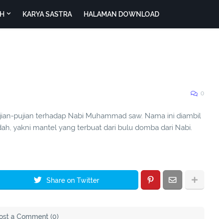
H
KARYA SASTRA
HALAMAN DOWNLOAD
0
ujian-pujian terhadap Nabi Muhammad saw. Nama ini diambil
h, yakni mantel yang terbuat dari bulu domba dari Nabi.
Share on Twitter
ost a Comment (0)