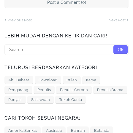
Post a Comment (0)
Previous Post
Next Post
LEBIH MUDAH DENGAN KETIK DAN CARI!
TELURUSI BERDASARKAN KATEGORI
Ahli Bahasa
Download
Istilah
Karya
Pengarang
Penulis
Penulis Cerpen
Penulis Drama
Penyair
Sastrawan
Tokoh Cerita
CARI TOKOH SESUAI NEGARA:
Amerika Serikat
Australia
Bahrain
Belanda