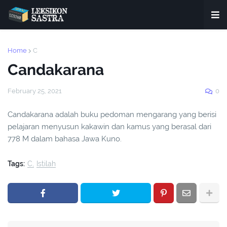
Home
C
Candakarana
February 25, 2021
0
Candakarana adalah buku pedoman mengarang yang berisi
pelajaran menyusun kakawin dan kamus yang berasal dari
778 M dalam bahasa Jawa Kuno.
Tags:
C
Istilah