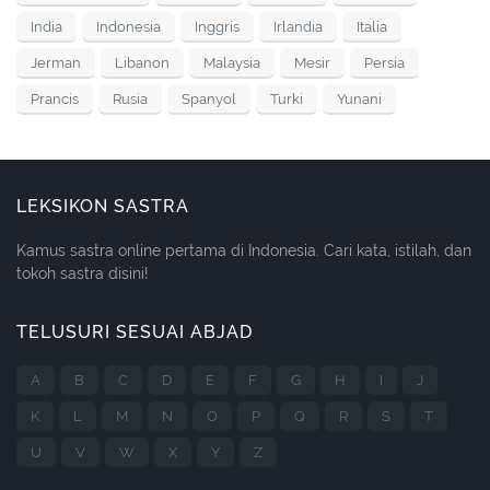
India
Indonesia
Inggris
Irlandia
Italia
Jerman
Libanon
Malaysia
Mesir
Persia
Prancis
Rusia
Spanyol
Turki
Yunani
LEKSIKON SASTRA
Kamus sastra online pertama di Indonesia. Cari kata, istilah, dan
tokoh sastra disini!
TELUSURI SESUAI ABJAD
A
B
C
D
E
F
G
H
I
J
K
L
M
N
O
P
Q
R
S
T
U
V
W
X
Y
Z