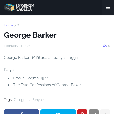
Home
G
George Barker
February 21, 2021
0
George Barker (1913) adalah penyair Inggris.
Karya:
Eros in Dogma, 1944
The True Confessions of George Baker
Tags:
G
Inggris
Penyair