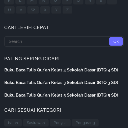
K
L
M
N
O
P
Q
R
S
T
U
V
W
X
Y
Z
CARI LEBIH CEPAT
PALING SERING DICARI:
Buku Baca Tulis Qur'an Kelas 4 Sekolah Dasar (BTQ 4 SD)
Buku Baca Tulis Qur'an Kelas 3 Sekolah Dasar (BTQ 3 SD)
Buku Baca Tulis Qur'an Kelas 5 Sekolah Dasar (BTQ 5 SD)
CARI SESUAI KATEGORI
Istilah
Sastrawan
Penyair
Pengarang