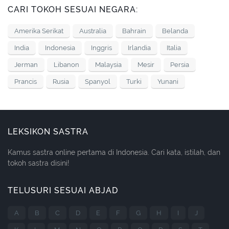
CARI TOKOH SESUAI NEGARA:
Amerika Serikat
Australia
Bahrain
Belanda
India
Indonesia
Inggris
Irlandia
Italia
Jerman
Libanon
Malaysia
Mesir
Persia
Prancis
Rusia
Spanyol
Turki
Yunani
LEKSIKON SASTRA
Kamus sastra online pertama di Indonesia. Cari kata, istilah, dan
tokoh sastra disini!
TELUSURI SESUAI ABJAD
A
B
C
D
E
F
G
H
I
J