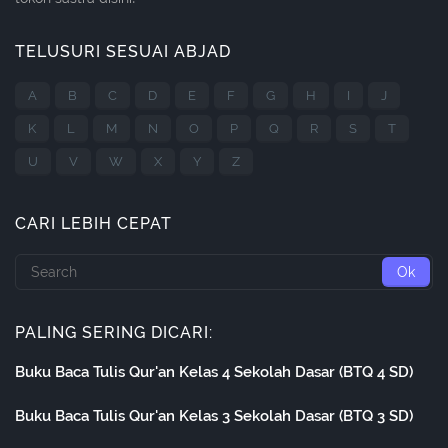
TELUSURI SESUAI ABJAD
A
B
C
D
E
F
G
H
I
J
K
L
M
N
O
P
Q
R
S
T
U
V
W
X
Y
Z
CARI LEBIH CEPAT
PALING SERING DICARI:
Buku Baca Tulis Qur'an Kelas 4 Sekolah Dasar (BTQ 4 SD)
Buku Baca Tulis Qur'an Kelas 3 Sekolah Dasar (BTQ 3 SD)