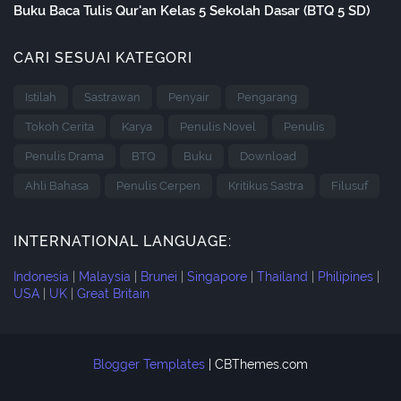
Buku Baca Tulis Qur'an Kelas 5 Sekolah Dasar (BTQ 5 SD)
CARI SESUAI KATEGORI
Istilah
Sastrawan
Penyair
Pengarang
Tokoh Cerita
Karya
Penulis Novel
Penulis
Penulis Drama
BTQ
Buku
Download
Ahli Bahasa
Penulis Cerpen
Kritikus Sastra
Filusuf
INTERNATIONAL LANGUAGE:
Indonesia
|
Malaysia
|
Brunei
|
Singapore
|
Thailand
|
Philipines
|
USA
|
UK
|
Great Britain
Blogger Templates
|
CBThemes.com