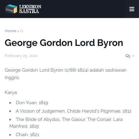
Home
G
George Gordon Lord Byron
February 25, 2021
0
George Gordon Lord Byron (1788-1824) adalah sastrawan
Inggris.
Karya:
Don Yuan, 1819
A Vission of Judgemen, Childe Harold's Pilgrimae, 1812
The Bride of Abydos, The Giaour, The Corsair, Lara
Manfred, 1819
Chain, 1821