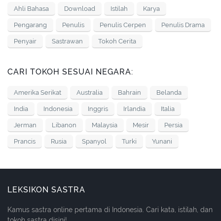
Ahli Bahasa
Download
Istilah
Karya
Pengarang
Penulis
Penulis Cerpen
Penulis Drama
Penyair
Sastrawan
Tokoh Cerita
CARI TOKOH SESUAI NEGARA:
Amerika Serikat
Australia
Bahrain
Belanda
India
Indonesia
Inggris
Irlandia
Italia
Jerman
Libanon
Malaysia
Mesir
Persia
Prancis
Rusia
Spanyol
Turki
Yunani
LEKSIKON SASTRA
Kamus sastra online pertama di Indonesia. Cari kata, istilah, dan
tokoh sastra disini!