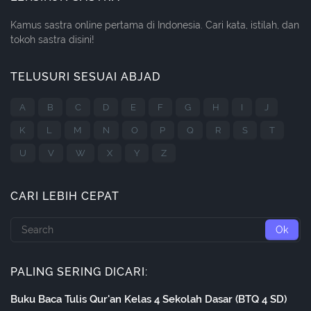
Kamus sastra online pertama di Indonesia. Cari kata, istilah, dan
tokoh sastra disini!
TELUSURI SESUAI ABJAD
A
B
C
D
E
F
G
H
I
J
K
L
M
N
O
P
Q
R
S
T
U
V
W
X
Y
Z
CARI LEBIH CEPAT
PALING SERING DICARI:
Buku Baca Tulis Qur'an Kelas 4 Sekolah Dasar (BTQ 4 SD)