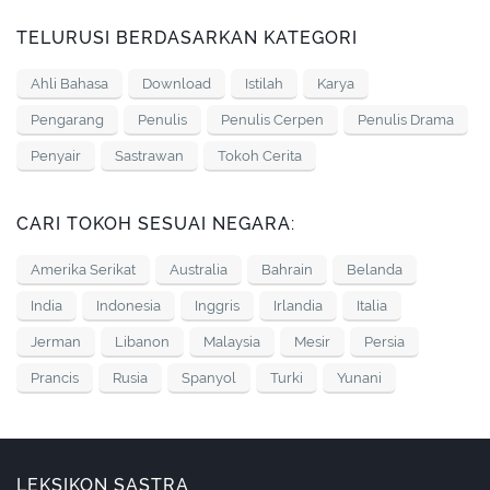
TELURUSI BERDASARKAN KATEGORI
Ahli Bahasa
Download
Istilah
Karya
Pengarang
Penulis
Penulis Cerpen
Penulis Drama
Penyair
Sastrawan
Tokoh Cerita
CARI TOKOH SESUAI NEGARA:
Amerika Serikat
Australia
Bahrain
Belanda
India
Indonesia
Inggris
Irlandia
Italia
Jerman
Libanon
Malaysia
Mesir
Persia
Prancis
Rusia
Spanyol
Turki
Yunani
LEKSIKON SASTRA