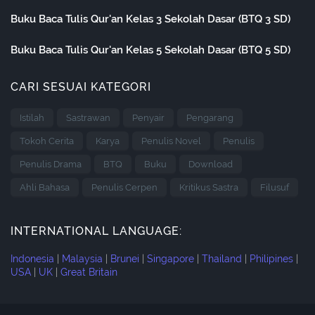
Buku Baca Tulis Qur'an Kelas 3 Sekolah Dasar (BTQ 3 SD)
Buku Baca Tulis Qur'an Kelas 5 Sekolah Dasar (BTQ 5 SD)
CARI SESUAI KATEGORI
Istilah
Sastrawan
Penyair
Pengarang
Tokoh Cerita
Karya
Penulis Novel
Penulis
Penulis Drama
BTQ
Buku
Download
Ahli Bahasa
Penulis Cerpen
Kritikus Sastra
Filusuf
INTERNATIONAL LANGUAGE:
Indonesia
|
Malaysia
|
Brunei
|
Singapore
|
Thailand
|
Philipines
|
USA
|
UK
|
Great Britain