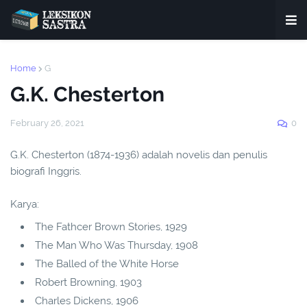
Home
G
G.K. Chesterton
February 26, 2021
0
G.K. Chesterton (1874-1936) adalah novelis dan penulis
biografi Inggris.
Karya:
The Fathcer Brown Stories, 1929
The Man Who Was Thursday, 1908
The Balled of the White Horse
Robert Browning, 1903
Charles Dickens, 1906