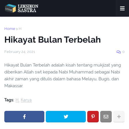
Home
H
Hikayat Bulan Terbelah
February 24, 2021
0
Hikayat Bulan Terbelah adalah kisah tentang mukjizat yang
diberikan Allah swt kepada Nabi Muhammad sebagai Nabi
akhir zaman yang ditulis dalam bahasa Melayu, Bugis, dan
Makassar.
Tags:
H
Karya