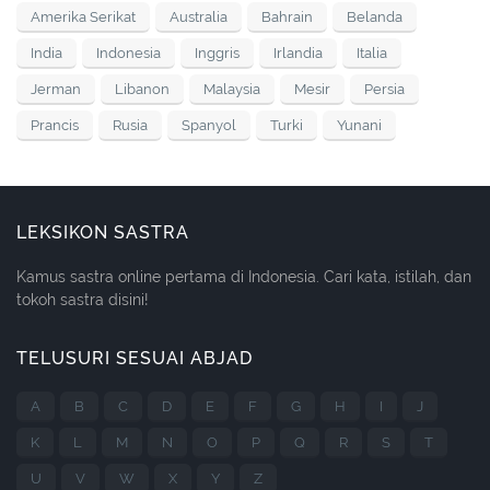
Amerika Serikat
Australia
Bahrain
Belanda
India
Indonesia
Inggris
Irlandia
Italia
Jerman
Libanon
Malaysia
Mesir
Persia
Prancis
Rusia
Spanyol
Turki
Yunani
LEKSIKON SASTRA
Kamus sastra online pertama di Indonesia. Cari kata, istilah, dan
tokoh sastra disini!
TELUSURI SESUAI ABJAD
A
B
C
D
E
F
G
H
I
J
K
L
M
N
O
P
Q
R
S
T
U
V
W
X
Y
Z