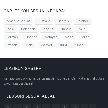
CARI TOKOH SESUAI NEGARA:
Amerika Serikat
Australia
Bahrain
Belanda
India
Indonesia
Inggris
Irlandia
Italia
Jerman
Libanon
Malaysia
Mesir
Persia
Prancis
Rusia
Spanyol
Turki
Yunani
LEKSIKON SASTRA
Kamus sastra online pertama di Indonesia. Cari kata, istilah, dan
tokoh sastra disini!
TELUSURI SESUAI ABJAD
A
B
C
D
E
F
G
H
I
J