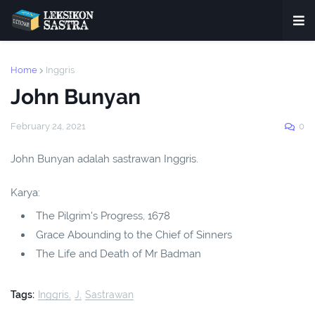
Home
Inggris
John Bunyan
February 24, 2021
0
John Bunyan adalah sastrawan Inggris.
Karya:
The Pilgrim's Progress, 1678
Grace Abounding to the Chief of Sinners
The Life and Death of Mr Badman
Tags:
Inggris
J
Sastrawan