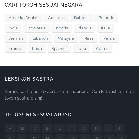
CARI TOKOH SESUAI NEGARA:
Amerika Serikat
Australia
Bahrain
Belanda
India
Indonesia
Inggris
Irlandia
Italia
Jerman
Libanon
Malaysia
Mesir
Persia
Prancis
Rusia
Spanyol
Turki
Yunani
LEKSIKON SASTRA
Kamus sastra online pertama di Indonesia. Cari kata, istilah, dan
tokoh sastra disini!
TELUSURI SESUAI ABJAD
A
B
C
D
E
F
G
H
I
J
K
L
M
N
O
P
Q
R
S
T