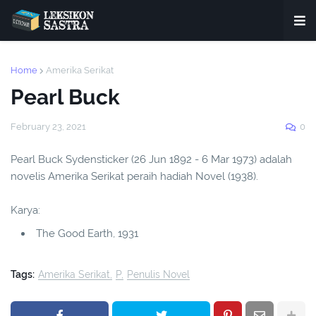
Home
Amerika Serikat
Pearl Buck
February 23, 2021
0
Pearl Buck Sydensticker (26 Jun 1892 - 6 Mar 1973) adalah
novelis Amerika Serikat peraih hadiah Novel (1938).
Karya:
The Good Earth, 1931
Tags:
Amerika Serikat
P
Penulis Novel