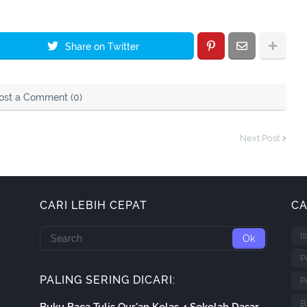
Share on Twitter
ost a Comment (0)
Next Post
CARI LEBIH CEPAT
CA
I
P
PALING SERING DICARI:
P
B