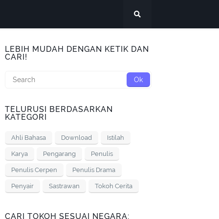
LEBIH MUDAH DENGAN KETIK DAN
CARI!
TELURUSI BERDASARKAN
KATEGORI
Ahli Bahasa
Download
Istilah
Karya
Pengarang
Penulis
Penulis Cerpen
Penulis Drama
Penyair
Sastrawan
Tokoh Cerita
CARI TOKOH SESUAI NEGARA: