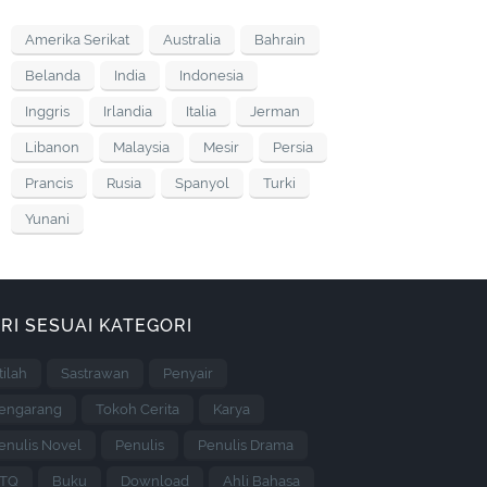
Amerika Serikat
Australia
Bahrain
Belanda
India
Indonesia
Inggris
Irlandia
Italia
Jerman
Libanon
Malaysia
Mesir
Persia
Prancis
Rusia
Spanyol
Turki
Yunani
RI SESUAI KATEGORI
stilah
Sastrawan
Penyair
engarang
Tokoh Cerita
Karya
enulis Novel
Penulis
Penulis Drama
TQ
Buku
Download
Ahli Bahasa