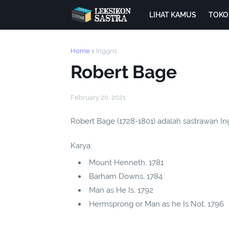
LIHAT KAMUS
TOKO
Home
Inggris
Robert Bage
February 20, 2021
Robert Bage (1728-1801) adalah sastrawan Ing
Karya:
Mount Henneth, 1781
Barham Downs, 1784
Man as He Is, 1792
Hermsprong or Man as he Is Not, 1796