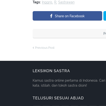
Tags:
Inggris
R
Sastrawan
Share on Facebook
P
Previous Post
LEKSIKON SASTRA
Kamus sastra online pertama di Indonesia. Cari
kata, istilah, dan tokoh sastra disini!
TELUSURI SESUAI ABJAD