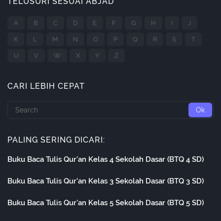
TELUSURI SESUAI ABJAD
A
B
C
D
E
F
G
H
I
J
K
L
M
N
O
P
Q
R
S
T
U
V
W
X
Y
Z
CARI LEBIH CEPAT
PALING SERING DICARI:
Buku Baca Tulis Qur'an Kelas 4 Sekolah Dasar (BTQ 4 SD)
Buku Baca Tulis Qur'an Kelas 3 Sekolah Dasar (BTQ 3 SD)
Buku Baca Tulis Qur'an Kelas 5 Sekolah Dasar (BTQ 5 SD)