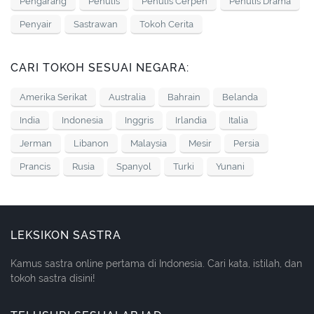
Pengarang
Penulis
Penulis Cerpen
Penulis Drama
Penyair
Sastrawan
Tokoh Cerita
CARI TOKOH SESUAI NEGARA:
Amerika Serikat
Australia
Bahrain
Belanda
India
Indonesia
Inggris
Irlandia
Italia
Jerman
Libanon
Malaysia
Mesir
Persia
Prancis
Rusia
Spanyol
Turki
Yunani
LEKSIKON SASTRA
Kamus sastra online pertama di Indonesia. Cari kata, istilah, dan
tokoh sastra disini!