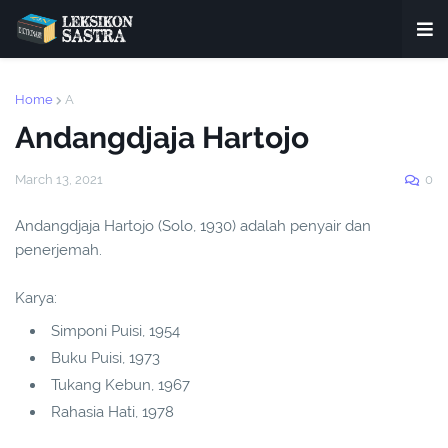
Home
A
Andangdjaja Hartojo
March 13, 2021
0
Andangdjaja Hartojo (Solo, 1930) adalah penyair dan
penerjemah.
Karya:
Simponi Puisi, 1954
Buku Puisi, 1973
Tukang Kebun, 1967
Rahasia Hati, 1978