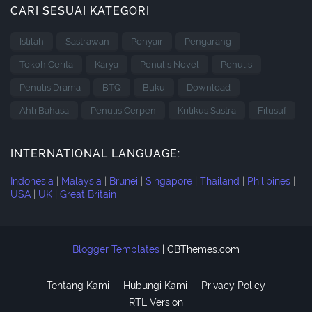
CARI SESUAI KATEGORI
Istilah
Sastrawan
Penyair
Pengarang
Tokoh Cerita
Karya
Penulis Novel
Penulis
Penulis Drama
BTQ
Buku
Download
Ahli Bahasa
Penulis Cerpen
Kritikus Sastra
Filusuf
INTERNATIONAL LANGUAGE:
Indonesia
|
Malaysia
|
Brunei
|
Singapore
|
Thailand
|
Philipines
|
USA
|
UK
|
Great Britain
Blogger Templates
|
CBThemes.com
Tentang Kami
Hubungi Kami
Privacy Policy
RTL Version