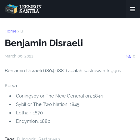
Home
B
Benjamin Disraeli
March 06, 2021
0
Benjamin Disraeli (1804-1881) adalah sastrawan Inggris.
Karya:
Coningsby or The New Generation, 1844
Sybil or The Two Nation, 1845
Lothair, 1870
Endymion, 1880
Tags:
B
Inggris
Sastrawan