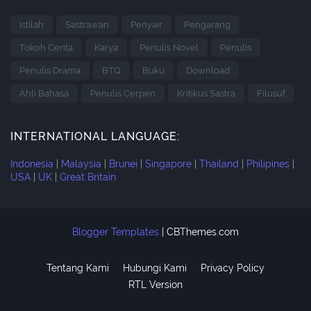
Istilah
Sastrawan
Penyair
Pengarang
Tokoh Cerita
Karya
Penulis Novel
Penulis
Penulis Drama
BTQ
Buku
Download
Ahli Bahasa
Penulis Cerpen
Kritikus Sastra
Filusuf
INTERNATIONAL LANGUAGE:
Indonesia
|
Malaysia
|
Brunei
|
Singapore
|
Thailand
|
Philipines
|
USA
|
UK
|
Great Britain
Blogger Templates
|
CBThemes.com
Tentang Kami
Hubungi Kami
Privacy Policy
RTL Version