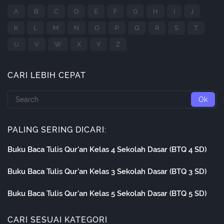
A
B
C
D
E
F
G
H
I
J
K
L
M
N
O
P
Q
R
S
T
U
V
W
X
Y
Z
CARI LEBIH CEPAT
PALING SERING DICARI:
Buku Baca Tulis Qur'an Kelas 4 Sekolah Dasar (BTQ 4 SD)
Buku Baca Tulis Qur'an Kelas 3 Sekolah Dasar (BTQ 3 SD)
Buku Baca Tulis Qur'an Kelas 5 Sekolah Dasar (BTQ 5 SD)
CARI SESUAI KATEGORI