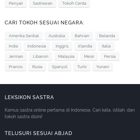
Penyair
Sastrawan
Tokoh Cerita
CARI TOKOH SESUAI NEGARA:
Amerika Serikat
Australia
Bahrain
Belanda
India
Indonesia
Inggris
Irlandia
Italia
Jerman
Libanon
Malaysia
Mesir
Persia
Prancis
Rusia
Spanyol
Turki
Yunani
LEKSIKON SASTRA
Kamus sastra online pertama di Indonesia. Cari kata, istilah, dan
tokoh sastra disini!
TELUSURI SESUAI ABJAD