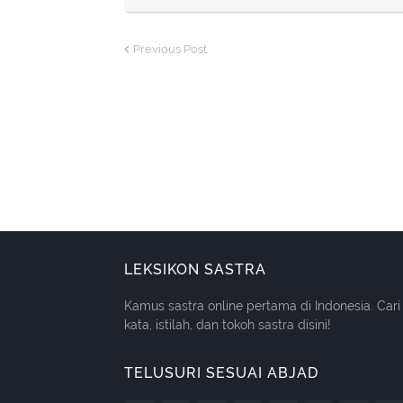
Previous Post
LEKSIKON SASTRA
Kamus sastra online pertama di Indonesia. Cari
kata, istilah, dan tokoh sastra disini!
TELUSURI SESUAI ABJAD