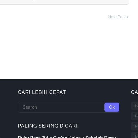
Next Post
CARI LEBIH CEPAT
CA
I
P
PALING SERING DICARI:
P
B