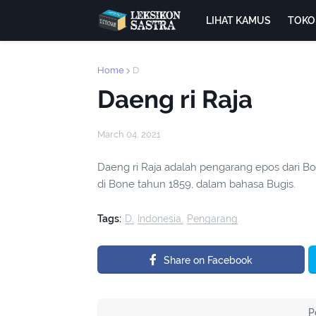
LIHAT KAMUS
TOKO
Home
D
Daeng ri Raja
March 04, 2021
Daeng ri Raja adalah pengarang epos dari 
di Bone tahun 1859, dalam bahasa Bugis.
Tags:
D
Indonesia
Pengarang
Share on Facebook
P