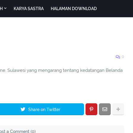
H
KARYA SASTRA
HALAMAN DOWNLOAD
0
Bone, Sulawesi yang mengarang tentang kedatangan Belanda
Share on Twitter
ost a Comment (0)