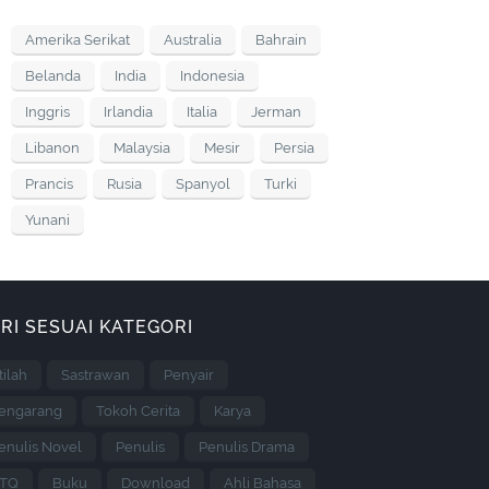
Amerika Serikat
Australia
Bahrain
Belanda
India
Indonesia
Inggris
Irlandia
Italia
Jerman
Libanon
Malaysia
Mesir
Persia
Prancis
Rusia
Spanyol
Turki
Yunani
RI SESUAI KATEGORI
stilah
Sastrawan
Penyair
engarang
Tokoh Cerita
Karya
enulis Novel
Penulis
Penulis Drama
TQ
Buku
Download
Ahli Bahasa