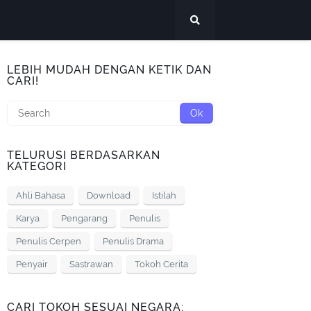
LEBIH MUDAH DENGAN KETIK DAN
CARI!
TELURUSI BERDASARKAN
KATEGORI
Ahli Bahasa
Download
Istilah
Karya
Pengarang
Penulis
Penulis Cerpen
Penulis Drama
Penyair
Sastrawan
Tokoh Cerita
CARI TOKOH SESUAI NEGARA: