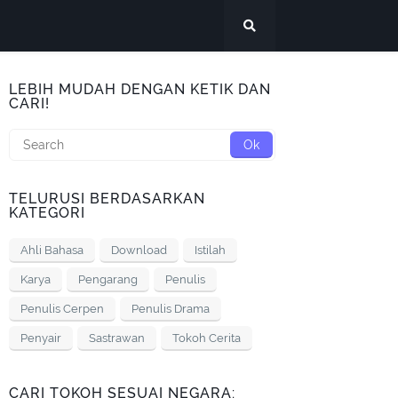
LEBIH MUDAH DENGAN KETIK DAN
CARI!
TELURUSI BERDASARKAN
KATEGORI
Ahli Bahasa
Download
Istilah
Karya
Pengarang
Penulis
Penulis Cerpen
Penulis Drama
Penyair
Sastrawan
Tokoh Cerita
CARI TOKOH SESUAI NEGARA: