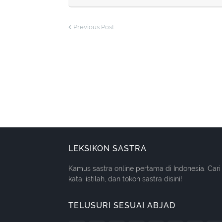
Previous Post
LEKSIKON SASTRA
Kamus sastra online pertama di Indonesia. Cari
kata, istilah, dan tokoh sastra disini!
TELUSURI SESUAI ABJAD