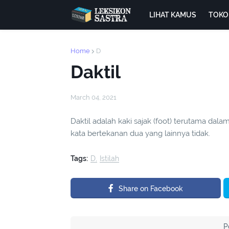
LIHAT KAMUS
TOKO
Home
D
Daktil
March 04, 2021
Daktil adalah kaki sajak (foot) terutama dalam 
kata bertekanan dua yang lainnya tidak.
Tags:
D
Istilah
Share on Facebook
P