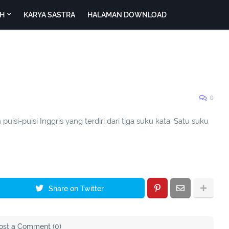
H
KARYA SASTRA
HALAMAN DOWNLOAD
0
puisi-puisi Inggris yang terdiri dari tiga suku kata. Satu suku
Share on Twitter
ost a Comment (0)