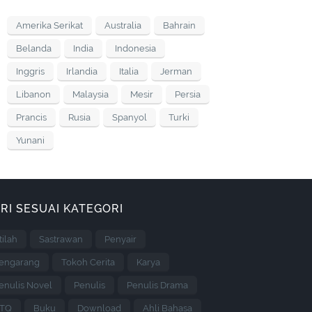
Amerika Serikat
Australia
Bahrain
Belanda
India
Indonesia
Inggris
Irlandia
Italia
Jerman
Libanon
Malaysia
Mesir
Persia
Prancis
Rusia
Spanyol
Turki
Yunani
RI SESUAI KATEGORI
stilah
Sastrawan
Penyair
engarang
Tokoh Cerita
Karya
enulis Novel
Penulis
Penulis Drama
TQ
Buku
Download
Ahli Bahasa