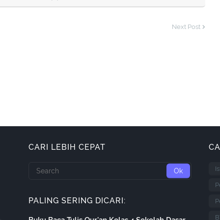
Next Post
CARI LEBIH CEPAT
CA
I
P
PALING SERING DICARI:
P
B