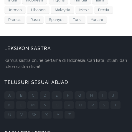
India
Indonesia
Inggris
Irlandia
Italia
Jerman
Libanon
Malaysia
Mesir
Persia
Prancis
Rusia
Spanyol
Turki
Yunani
LEKSIKON SASTRA
Kamus sastra online pertama di Indonesia. Cari kata, istilah, dan
tokoh sastra disini!
TELUSURI SESUAI ABJAD
A
B
C
D
E
F
G
H
I
J
K
L
M
N
O
P
Q
R
S
T
U
V
W
X
Y
Z