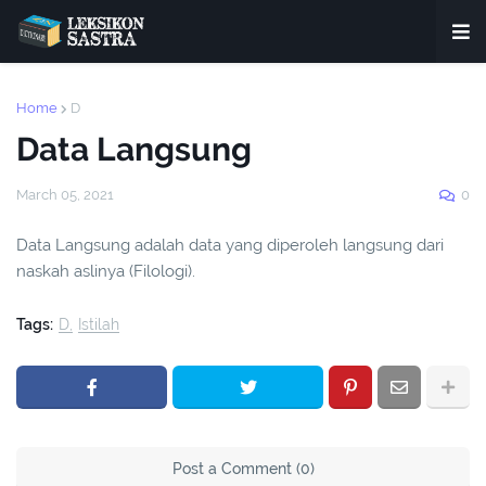
Home
D
Data Langsung
March 05, 2021
0
Data Langsung adalah data yang diperoleh langsung dari
naskah aslinya (Filologi).
Tags:
D
Istilah
Post a Comment (0)