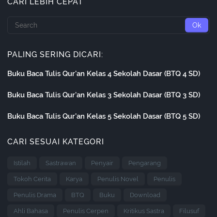
CARI LEBIH CEPAT
PALING SERING DICARI:
Buku Baca Tulis Qur'an Kelas 4 Sekolah Dasar (BTQ 4 SD)
Buku Baca Tulis Qur'an Kelas 3 Sekolah Dasar (BTQ 3 SD)
Buku Baca Tulis Qur'an Kelas 5 Sekolah Dasar (BTQ 5 SD)
CARI SESUAI KATEGORI
Istilah
Sastrawan
Penyair
Pengarang
Tokoh Cerita
Karya
Penulis Novel
Penulis
Penulis Drama
BTQ
Buku
Download
Ahli Bahasa
Penulis Cerpen
Kritikus Sastra
Filusuf