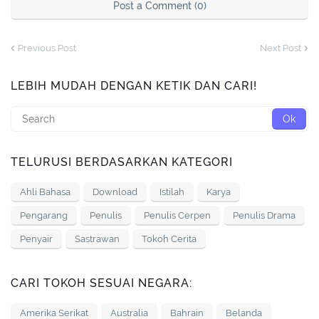
Post a Comment (0)
Previous Post
Next Post
LEBIH MUDAH DENGAN KETIK DAN CARI!
TELURUSI BERDASARKAN KATEGORI
Ahli Bahasa
Download
Istilah
Karya
Pengarang
Penulis
Penulis Cerpen
Penulis Drama
Penyair
Sastrawan
Tokoh Cerita
CARI TOKOH SESUAI NEGARA:
Amerika Serikat
Australia
Bahrain
Belanda