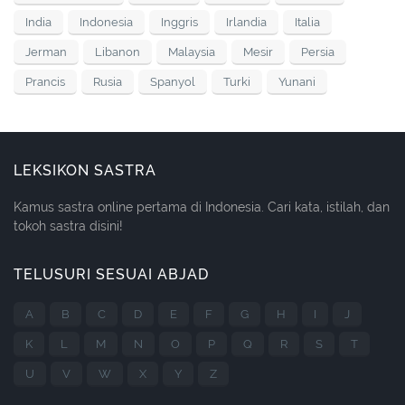
India
Indonesia
Inggris
Irlandia
Italia
Jerman
Libanon
Malaysia
Mesir
Persia
Prancis
Rusia
Spanyol
Turki
Yunani
LEKSIKON SASTRA
Kamus sastra online pertama di Indonesia. Cari kata, istilah, dan
tokoh sastra disini!
TELUSURI SESUAI ABJAD
A
B
C
D
E
F
G
H
I
J
K
L
M
N
O
P
Q
R
S
T
U
V
W
X
Y
Z