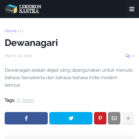
Home
D
Dewanagari
March 05, 2021
0
Dewanagari adalah abjad yang dipergunakan untuk menulis
bahasa Sansekerta dan bahasa-bahasa India modern
lainnya.
Tags:
D
Istilah