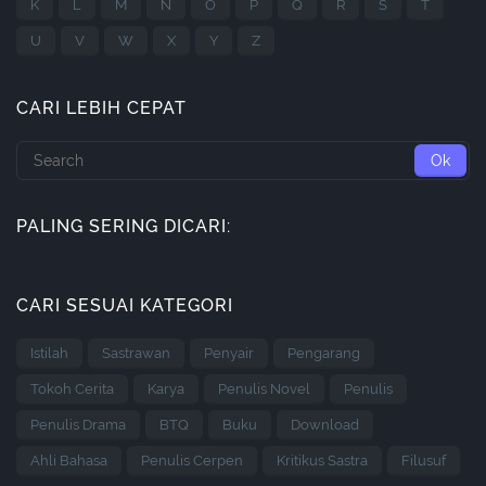
K
L
M
N
O
P
Q
R
S
T
U
V
W
X
Y
Z
CARI LEBIH CEPAT
PALING SERING DICARI:
CARI SESUAI KATEGORI
Istilah
Sastrawan
Penyair
Pengarang
Tokoh Cerita
Karya
Penulis Novel
Penulis
Penulis Drama
BTQ
Buku
Download
Ahli Bahasa
Penulis Cerpen
Kritikus Sastra
Filusuf