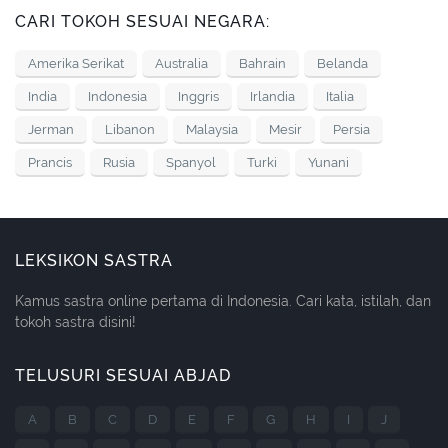
CARI TOKOH SESUAI NEGARA:
Amerika Serikat
Australia
Bahrain
Belanda
India
Indonesia
Inggris
Irlandia
Italia
Jerman
Libanon
Malaysia
Mesir
Persia
Prancis
Rusia
Spanyol
Turki
Yunani
LEKSIKON SASTRA
Kamus sastra online pertama di Indonesia. Cari kata, istilah, dan
tokoh sastra disini!
TELUSURI SESUAI ABJAD
A
B
C
D
E
F
G
H
I
J