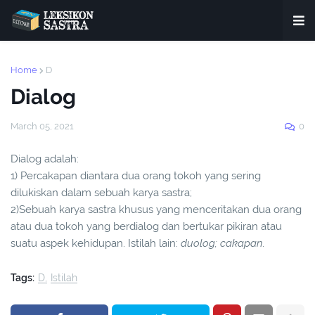
Home
D
Dialog
March 05, 2021
0
Dialog adalah:
1) Percakapan diantara dua orang tokoh yang sering
dilukiskan dalam sebuah karya sastra;
2)Sebuah karya sastra khusus yang menceritakan dua orang
atau dua tokoh yang berdialog dan bertukar pikiran atau
suatu aspek kehidupan. Istilah lain:
duolog; cakapan
.
Tags:
D
Istilah