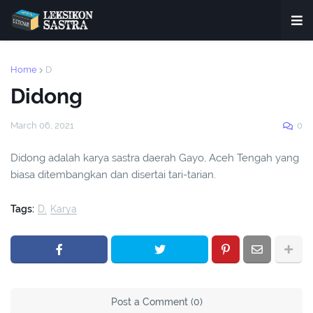
Home
D
Didong
March 06, 2021
0
Didong adalah karya sastra daerah Gayo, Aceh Tengah yang
biasa ditembangkan dan disertai tari-tarian.
Tags:
D
Karya
Post a Comment (0)