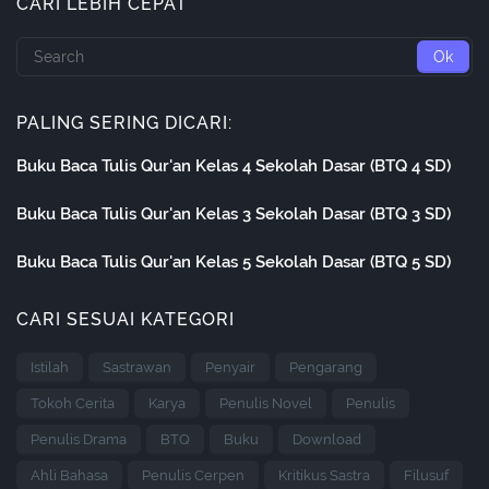
CARI LEBIH CEPAT
PALING SERING DICARI:
Buku Baca Tulis Qur'an Kelas 4 Sekolah Dasar (BTQ 4 SD)
Buku Baca Tulis Qur'an Kelas 3 Sekolah Dasar (BTQ 3 SD)
Buku Baca Tulis Qur'an Kelas 5 Sekolah Dasar (BTQ 5 SD)
CARI SESUAI KATEGORI
Istilah
Sastrawan
Penyair
Pengarang
Tokoh Cerita
Karya
Penulis Novel
Penulis
Penulis Drama
BTQ
Buku
Download
Ahli Bahasa
Penulis Cerpen
Kritikus Sastra
Filusuf