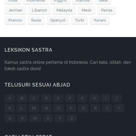
India
Indonesia
Inggris
Irlandia
Italia
Jerman
Libanon
Malaysia
Mesir
Persia
Prancis
Rusia
Spanyol
Turki
Yunani
LEKSIKON SASTRA
Kamus sastra online pertama di Indonesia. Cari kata, istilah, dan
tokoh sastra disini!
TELUSURI SESUAI ABJAD
A
B
C
D
E
F
G
H
I
J
K
L
M
N
O
P
Q
R
S
T
U
V
W
X
Y
Z