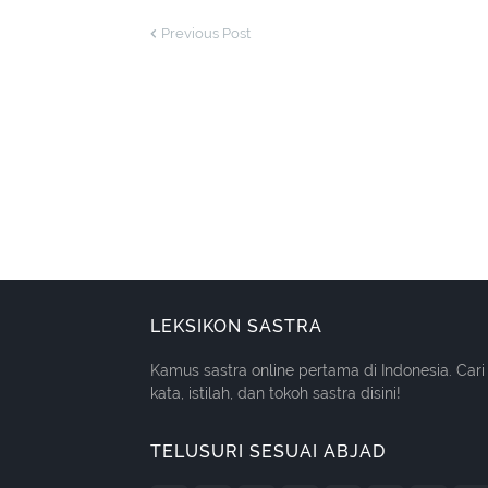
Previous Post
LEKSIKON SASTRA
Kamus sastra online pertama di Indonesia. Cari
kata, istilah, dan tokoh sastra disini!
TELUSURI SESUAI ABJAD