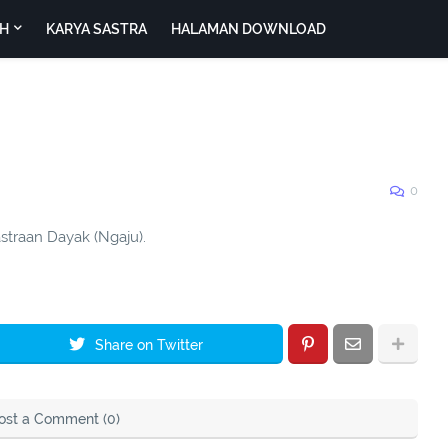
H
KARYA SASTRA
HALAMAN DOWNLOAD
0
straan Dayak (Ngaju).
Share on Twitter
ost a Comment (0)