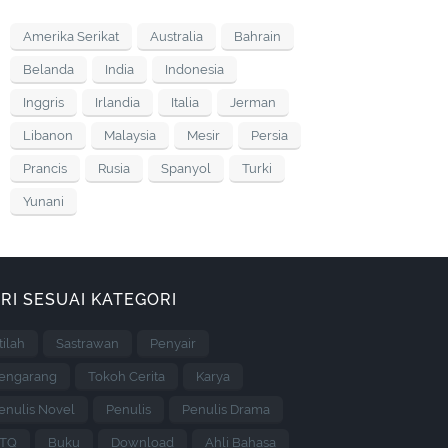
Amerika Serikat
Australia
Bahrain
Belanda
India
Indonesia
Inggris
Irlandia
Italia
Jerman
Libanon
Malaysia
Mesir
Persia
Prancis
Rusia
Spanyol
Turki
Yunani
RI SESUAI KATEGORI
stilah
Sastrawan
Penyair
engarang
Tokoh Cerita
Karya
enulis Novel
Penulis
Penulis Drama
TQ
Buku
Download
Ahli Bahasa