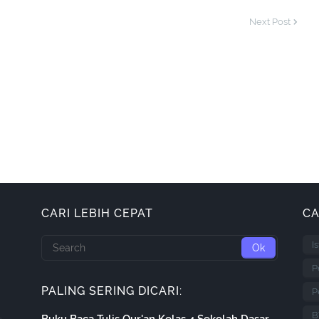
Next Post
CARI LEBIH CEPAT
CA
I
P
PALING SERING DICARI:
P
B