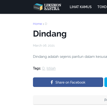
LIHAT KAMUS
TOKO
Home
D
Dindang
March 06, 2021
Dindang adalah sejenis pantun dalam kesusa
Tags:
D
Istilah
Share on Facebook
P