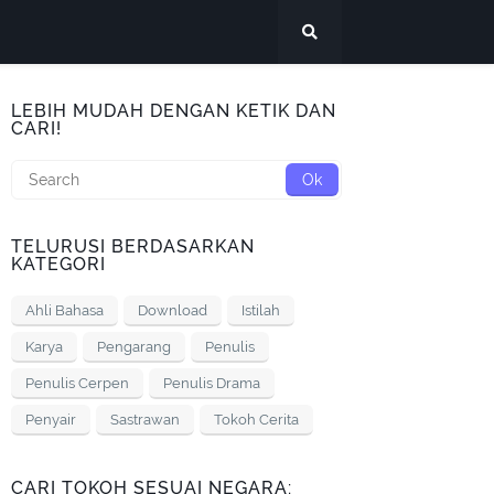
LEBIH MUDAH DENGAN KETIK DAN
CARI!
TELURUSI BERDASARKAN
KATEGORI
Ahli Bahasa
Download
Istilah
Karya
Pengarang
Penulis
Penulis Cerpen
Penulis Drama
Penyair
Sastrawan
Tokoh Cerita
CARI TOKOH SESUAI NEGARA: