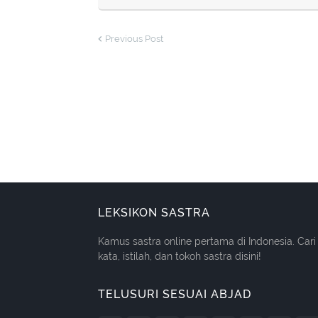
Previous Post
LEKSIKON SASTRA
Kamus sastra online pertama di Indonesia. Cari
kata, istilah, dan tokoh sastra disini!
TELUSURI SESUAI ABJAD