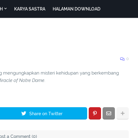
H
KARYA SASTRA
HALAMAN DOWNLOAD
0
ng mengungkapkan misteri kehidupan yang berkembang
iracle of Notre Dame
.
Share on Twitter
ost a Comment (0)