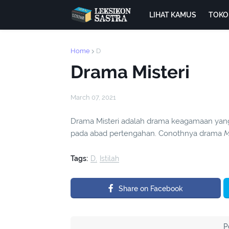
LIHAT KAMUS
TOKO
Home
D
Drama Misteri
March 07, 2021
Drama Misteri adalah drama keagamaan ya
pada abad pertengahan. Conothnya drama
M
Tags:
D
Istilah
Share on Facebook
P