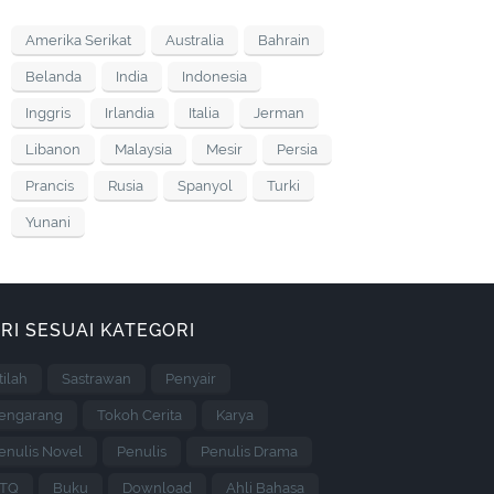
Amerika Serikat
Australia
Bahrain
Belanda
India
Indonesia
Inggris
Irlandia
Italia
Jerman
Libanon
Malaysia
Mesir
Persia
Prancis
Rusia
Spanyol
Turki
Yunani
RI SESUAI KATEGORI
stilah
Sastrawan
Penyair
engarang
Tokoh Cerita
Karya
enulis Novel
Penulis
Penulis Drama
TQ
Buku
Download
Ahli Bahasa