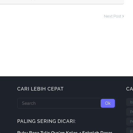
Next Post
CARI LEBIH CEPAT
CA
I
P
PALING SERING DICARI:
P
B