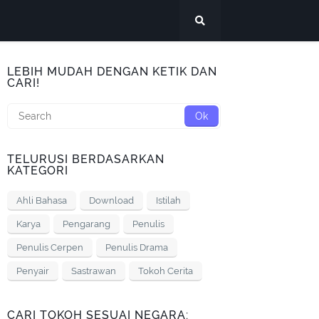
LEBIH MUDAH DENGAN KETIK DAN
CARI!
TELURUSI BERDASARKAN
KATEGORI
Ahli Bahasa
Download
Istilah
Karya
Pengarang
Penulis
Penulis Cerpen
Penulis Drama
Penyair
Sastrawan
Tokoh Cerita
CARI TOKOH SESUAI NEGARA: