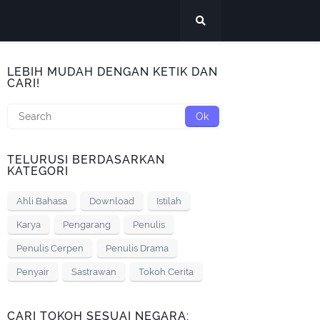
LEBIH MUDAH DENGAN KETIK DAN
CARI!
TELURUSI BERDASARKAN
KATEGORI
Ahli Bahasa
Download
Istilah
Karya
Pengarang
Penulis
Penulis Cerpen
Penulis Drama
Penyair
Sastrawan
Tokoh Cerita
CARI TOKOH SESUAI NEGARA: