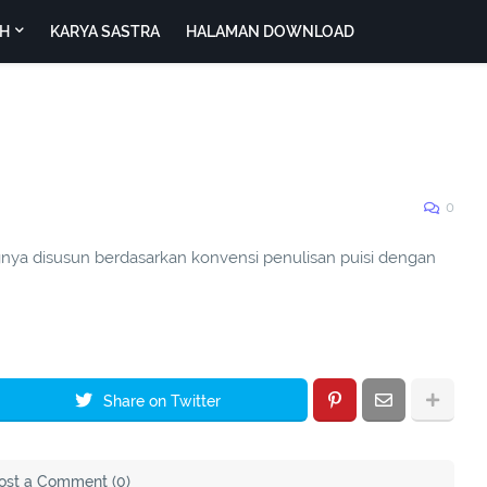
H
KARYA SASTRA
HALAMAN DOWNLOAD
0
gnya disusun berdasarkan konvensi penulisan puisi dengan
Share on Twitter
ost a Comment (0)