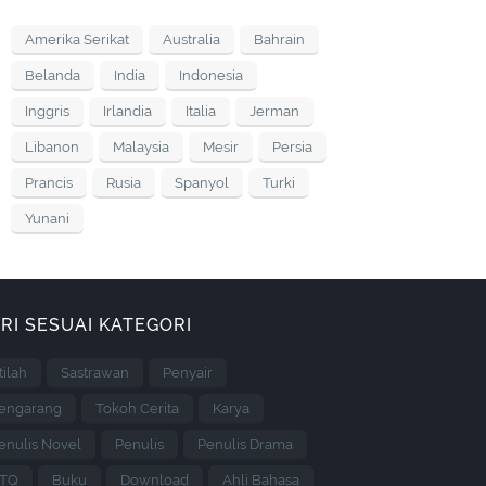
Amerika Serikat
Australia
Bahrain
Belanda
India
Indonesia
Inggris
Irlandia
Italia
Jerman
Libanon
Malaysia
Mesir
Persia
Prancis
Rusia
Spanyol
Turki
Yunani
RI SESUAI KATEGORI
stilah
Sastrawan
Penyair
engarang
Tokoh Cerita
Karya
enulis Novel
Penulis
Penulis Drama
TQ
Buku
Download
Ahli Bahasa