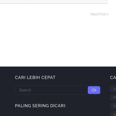
Next Post
CARI LEBIH CEPAT
CA
I
P
PALING SERING DICARI:
P
B