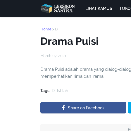
LIHAT KAMUS
TOKO
Home
D
Drama Puisi
March 07, 2021
Drama Puisi adalah drama yang dialog-dialo
memperhatikan rima dan irama.
Tags:
D
Istilah
Share on Facebook
P