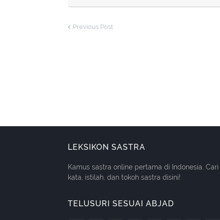
Previous Post
LEKSIKON SASTRA
Kamus sastra online pertama di Indonesia. Cari
kata, istilah, dan tokoh sastra disini!
TELUSURI SESUAI ABJAD