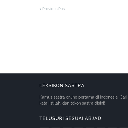
Previous Post
LEKSIKON SASTRA
Kamus sastra online pertama di Indonesia. Cari
kata, istilah, dan tokoh sastra disini!
TELUSURI SESUAI ABJAD