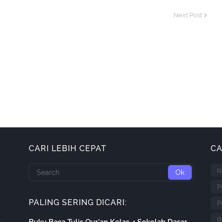
Next Post
CARI LEBIH CEPAT
CA
I
P
PALING SERING DICARI:
P
B