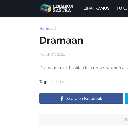
LIHAT KAMUS
TOKO
Home
D
Dramaan
March 07, 2021
Dramaan adalah istilah lain untuk
dramatisas
Tags:
D
Istilah
Share on Facebook
P