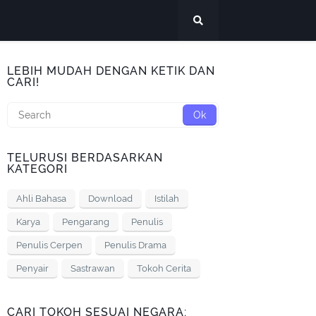
LEBIH MUDAH DENGAN KETIK DAN
CARI!
TELURUSI BERDASARKAN
KATEGORI
Ahli Bahasa
Download
Istilah
Karya
Pengarang
Penulis
Penulis Cerpen
Penulis Drama
Penyair
Sastrawan
Tokoh Cerita
CARI TOKOH SESUAI NEGARA: