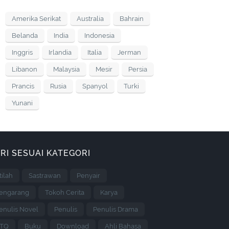
Amerika Serikat
Australia
Bahrain
Belanda
India
Indonesia
Inggris
Irlandia
Italia
Jerman
Libanon
Malaysia
Mesir
Persia
Prancis
Rusia
Spanyol
Turki
Yunani
RI SESUAI KATEGORI
stilah
Sastrawan
Penyair
engarang
Tokoh Cerita
Karya
enulis Novel
Penulis
Penulis Drama
TQ
Buku
Download
Ahli Bahasa