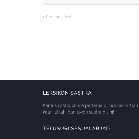
Previous Post
LEKSIKON SASTRA
Kamus sastra online pertama di Indonesia. Cari
kata, istilah, dan tokoh sastra disini!
TELUSURI SESUAI ABJAD