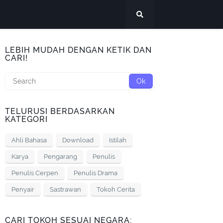
LEBIH MUDAH DENGAN KETIK DAN
CARI!
TELURUSI BERDASARKAN
KATEGORI
Ahli Bahasa
Download
Istilah
Karya
Pengarang
Penulis
Penulis Cerpen
Penulis Drama
Penyair
Sastrawan
Tokoh Cerita
CARI TOKOH SESUAI NEGARA: