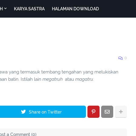
H
KARYA SASTRA
HALAMAN DOWNLOAD
0
 jawa yang termasuk tembang tengahan yang melukiskan
n batin. Istilah lain
megatruh
atau
magatru.
Share on Twitter
ost a Comment (0)