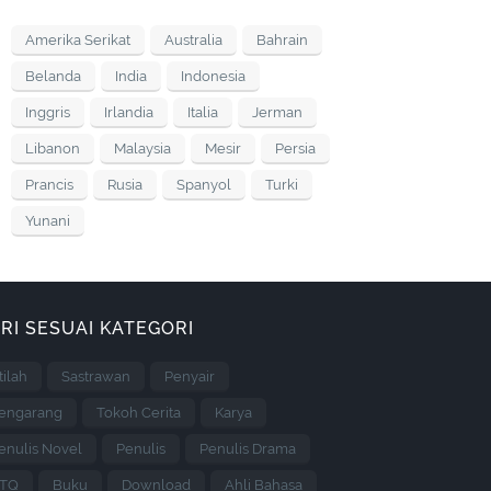
Amerika Serikat
Australia
Bahrain
Belanda
India
Indonesia
Inggris
Irlandia
Italia
Jerman
Libanon
Malaysia
Mesir
Persia
Prancis
Rusia
Spanyol
Turki
Yunani
RI SESUAI KATEGORI
stilah
Sastrawan
Penyair
engarang
Tokoh Cerita
Karya
enulis Novel
Penulis
Penulis Drama
TQ
Buku
Download
Ahli Bahasa