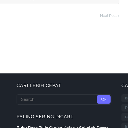
Next Post
CARI LEBIH CEPAT
CA
I
P
PALING SERING DICARI:
P
B