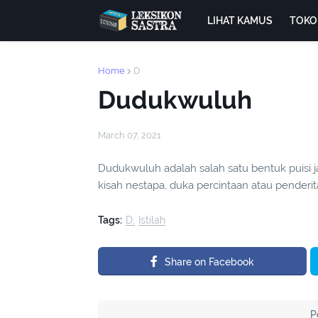
LIHAT KAMUS
TOKO
Home
D
Dudukwuluh
March 07, 2021
Dudukwuluh adalah salah satu bentuk puisi
kisah nestapa, duka percintaan atau penderitaa
Tags:
D
Istilah
Share on Facebook
P