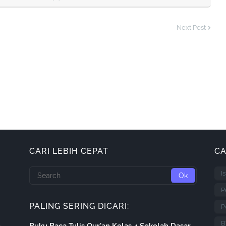
Next Post
CARI LEBIH CEPAT
CA
I
P
PALING SERING DICARI:
P
B