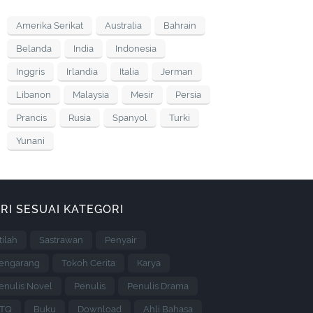
Amerika Serikat
Australia
Bahrain
Belanda
India
Indonesia
Inggris
Irlandia
Italia
Jerman
Libanon
Malaysia
Mesir
Persia
Prancis
Rusia
Spanyol
Turki
Yunani
RI SESUAI KATEGORI
stilah
Sastrawan
Penyair
engarang
Tokoh Cerita
Karya
enulis Novel
Penulis
Penulis Drama
TQ
Buku
Download
Ahli Bahasa