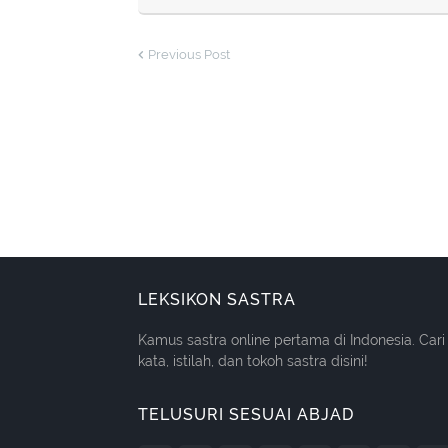
Previous Post
LEKSIKON SASTRA
Kamus sastra online pertama di Indonesia. Cari
kata, istilah, dan tokoh sastra disini!
TELUSURI SESUAI ABJAD