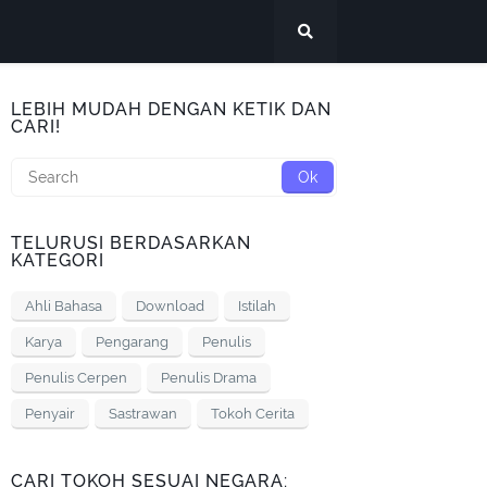
LEBIH MUDAH DENGAN KETIK DAN
CARI!
TELURUSI BERDASARKAN
KATEGORI
Ahli Bahasa
Download
Istilah
Karya
Pengarang
Penulis
Penulis Cerpen
Penulis Drama
Penyair
Sastrawan
Tokoh Cerita
CARI TOKOH SESUAI NEGARA: