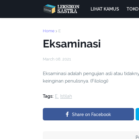
LIHAT KAMUS
TOKO
Home
E
Eksaminasi
March 08, 2021
Eksaminasi adalah pengujian asli atau tidakn
keinginan penulisnya. (Filologi)
Tags:
E
Istilah
Share on Facebook
P