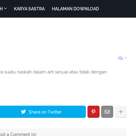
H
KARYA SASTRA
HALAMAN DOWNLOAD
0
ya suatu naskah dalam arti sesuai atau tidak dengan
Share on Twitter
ost a Comment (0)