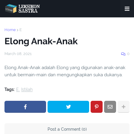
Home
E
Elong Anak-Anak
March 08, 2021
0
Elong Anak-Anak adalah Elong yang digunakan anak-anak
untuk bermain-main dan mengungkapkan suka dukanya.
Tags:
E
Istilah
Post a Comment (0)