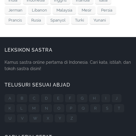
India
Indonesia
Inggris
Irlandia
Italia
Jerman
Libanon
Malaysia
Mesir
Persia
Prancis
Rusia
Spanyol
Turki
Yunani
LEKSIKON SASTRA
Kamus sastra online pertama di Indonesia. Cari kata, istilah, dan
tokoh sastra disini!
TELUSURI SESUAI ABJAD
A
B
C
D
E
F
G
H
I
J
K
L
M
N
O
P
Q
R
S
T
U
V
W
X
Y
Z