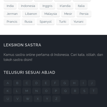
India
Indonesia
Inggris
Irlandia
Italia
Jerman
Libanon
Malaysia
Mesir
Persia
Prancis
Rusia
Spanyol
Turki
Yunani
LEKSIKON SASTRA
Kamus sastra online pertama di Indonesia. Cari kata, istilah, dan
tokoh sastra disini!
TELUSURI SESUAI ABJAD
A
B
C
D
E
F
G
H
I
J
K
L
M
N
O
P
Q
R
S
T
U
V
W
X
Y
Z