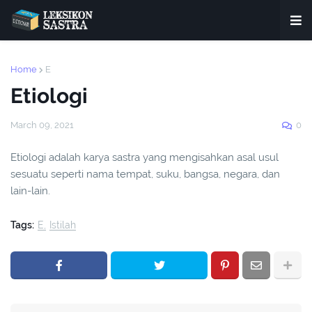
Home
E
Etiologi
March 09, 2021
0
Etiologi adalah karya sastra yang mengisahkan asal usul
sesuatu seperti nama tempat, suku, bangsa, negara, dan
lain-lain.
Tags:
E
Istilah