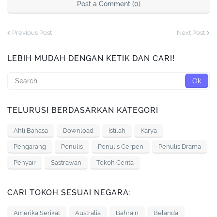
Post a Comment (0)
Previous Post
Next Post
LEBIH MUDAH DENGAN KETIK DAN CARI!
TELURUSI BERDASARKAN KATEGORI
Ahli Bahasa
Download
Istilah
Karya
Pengarang
Penulis
Penulis Cerpen
Penulis Drama
Penyair
Sastrawan
Tokoh Cerita
CARI TOKOH SESUAI NEGARA:
Amerika Serikat
Australia
Bahrain
Belanda