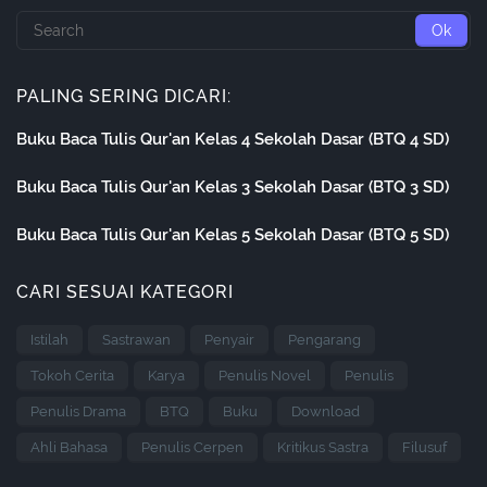
PALING SERING DICARI:
Buku Baca Tulis Qur'an Kelas 4 Sekolah Dasar (BTQ 4 SD)
Buku Baca Tulis Qur'an Kelas 3 Sekolah Dasar (BTQ 3 SD)
Buku Baca Tulis Qur'an Kelas 5 Sekolah Dasar (BTQ 5 SD)
CARI SESUAI KATEGORI
Istilah
Sastrawan
Penyair
Pengarang
Tokoh Cerita
Karya
Penulis Novel
Penulis
Penulis Drama
BTQ
Buku
Download
Ahli Bahasa
Penulis Cerpen
Kritikus Sastra
Filusuf