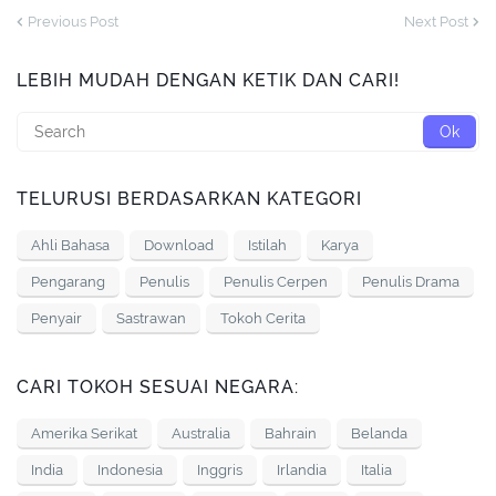
Previous Post
Next Post
LEBIH MUDAH DENGAN KETIK DAN CARI!
TELURUSI BERDASARKAN KATEGORI
Ahli Bahasa
Download
Istilah
Karya
Pengarang
Penulis
Penulis Cerpen
Penulis Drama
Penyair
Sastrawan
Tokoh Cerita
CARI TOKOH SESUAI NEGARA:
Amerika Serikat
Australia
Bahrain
Belanda
India
Indonesia
Inggris
Irlandia
Italia