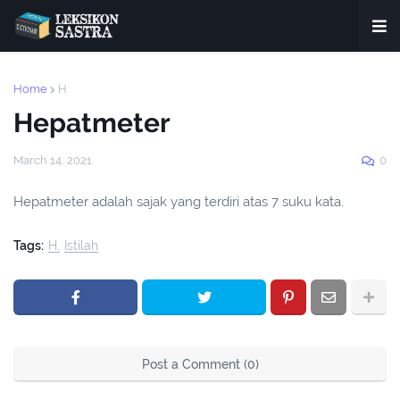
Home
H
Hepatmeter
March 14, 2021
0
Hepatmeter adalah sajak yang terdiri atas 7 suku kata.
Tags:
H
Istilah
Post a Comment (0)