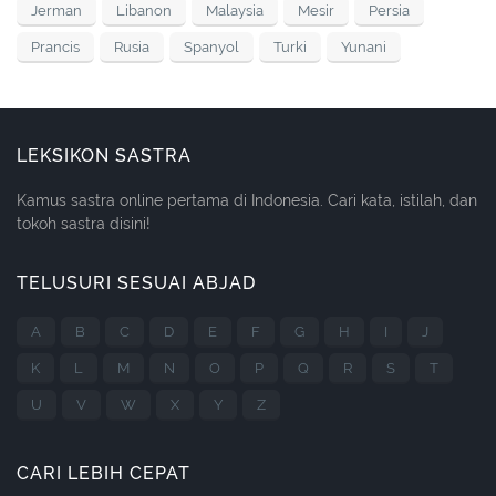
Jerman
Libanon
Malaysia
Mesir
Persia
Prancis
Rusia
Spanyol
Turki
Yunani
LEKSIKON SASTRA
Kamus sastra online pertama di Indonesia. Cari kata, istilah, dan
tokoh sastra disini!
TELUSURI SESUAI ABJAD
A
B
C
D
E
F
G
H
I
J
K
L
M
N
O
P
Q
R
S
T
U
V
W
X
Y
Z
CARI LEBIH CEPAT