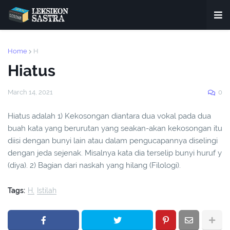
Home
H
Hiatus
March 14, 2021
0
Hiatus adalah 1) Kekosongan diantara dua vokal pada dua
buah kata yang berurutan yang seakan-akan kekosongan itu
diisi dengan bunyi lain atau dalam pengucapannya diselingi
dengan jeda sejenak. Misalnya kata dia terselip bunyi huruf y
(diya). 2) Bagian dari naskah yang hilang (Filologi).
Tags:
H
Istilah