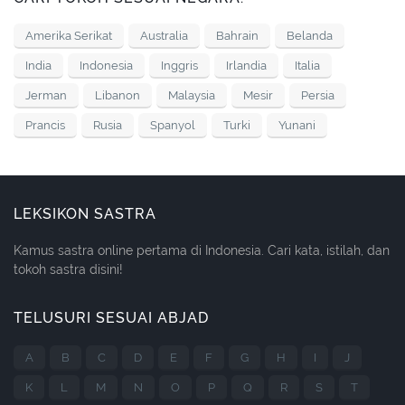
Amerika Serikat
Australia
Bahrain
Belanda
India
Indonesia
Inggris
Irlandia
Italia
Jerman
Libanon
Malaysia
Mesir
Persia
Prancis
Rusia
Spanyol
Turki
Yunani
LEKSIKON SASTRA
Kamus sastra online pertama di Indonesia. Cari kata, istilah, dan
tokoh sastra disini!
TELUSURI SESUAI ABJAD
A
B
C
D
E
F
G
H
I
J
K
L
M
N
O
P
Q
R
S
T