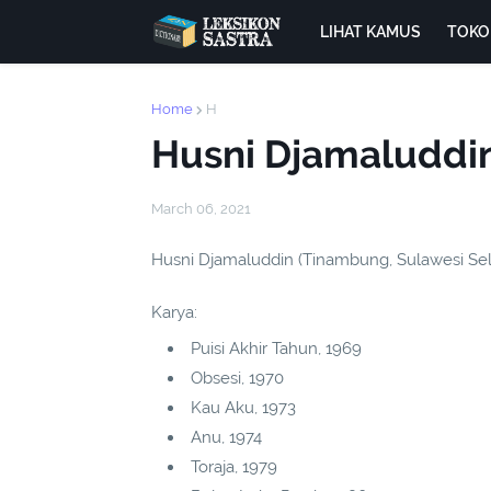
LIHAT KAMUS
TOKO
Home
H
Husni Djamaluddi
March 06, 2021
Husni Djamaluddin (Tinambung, Sulawesi Sel
Karya:
Puisi Akhir Tahun, 1969
Obsesi, 1970
Kau Aku, 1973
Anu, 1974
Toraja, 1979