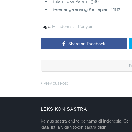
Bulan Luka Parah, 1986
Berenang-renang Ke Tepian, 1987
Tags:
H
Indonesia
Penyair
Share on Facebook
P
Previous Post
LEKSIKON SASTRA
Kamus sastra online pertama di Indonesia. Cari
kata, istilah, dan tokoh sastra disini!