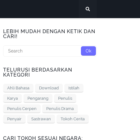
LEBIH MUDAH DENGAN KETIK DAN
CARI!
TELURUSI BERDASARKAN
KATEGORI
Ahli Bahasa
Download
Istilah
Karya
Pengarang
Penulis
Penulis Cerpen
Penulis Drama
Penyair
Sastrawan
Tokoh Cerita
CARI TOKOH SESUAI NEGARA: