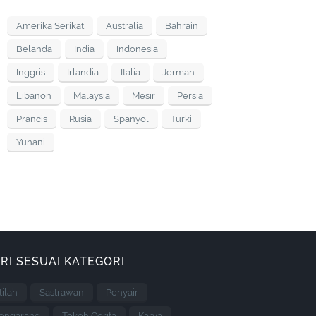
Amerika Serikat
Australia
Bahrain
Belanda
India
Indonesia
Inggris
Irlandia
Italia
Jerman
Libanon
Malaysia
Mesir
Persia
Prancis
Rusia
Spanyol
Turki
Yunani
RI SESUAI KATEGORI
stilah
Sastrawan
Penyair
engarang
Tokoh Cerita
Karya