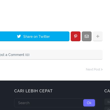
Share on Twitter
ost a Comment (0)
Next Post
CARI LEBIH CEPAT
CA
I
P