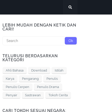
LEBIH MUDAH DENGAN KETIK DAN
CARI!
TELURUSI BERDASARKAN
KATEGORI
Ahli Bahasa
Download
Istilah
Karya
Pengarang
Penulis
Penulis Cerpen
Penulis Drama
Penyair
Sastrawan
Tokoh Cerita
CARI TOKOH SESUAI NEGARA: