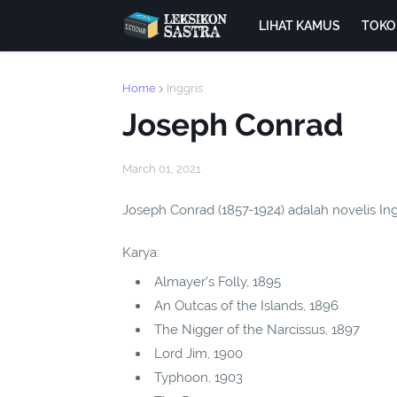
LIHAT KAMUS
TOKO
Home
Inggris
Joseph Conrad
March 01, 2021
Joseph Conrad (1857-1924) adalah novelis Ing
Karya:
Almayer's Folly, 1895
An Outcas of the Islands, 1896
The Nigger of the Narcissus, 1897
Lord Jim, 1900
Typhoon, 1903