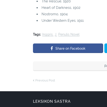
The Rescue, 1920
Heart of Darkness, 1902
Nostromo, 1904
Under Western Eyes, 1911
Tags:
Inggris
J
Penulis Novel
Share on Facebook
P
Previous Post
LEKSIKON SASTRA