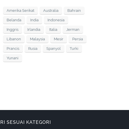
Amerika Serikat
Australia
Bahrain
Belanda
India
Indonesia
Inggris
Irlandia
Italia
Jerman
Libanon
Malaysia
Mesir
Persia
Prancis
Rusia
Spanyol
Turki
Yunani
RI SESUAI KATEGORI