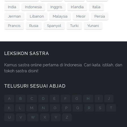
India
Indonesia
Inggris
Irlandia
Italia
Jerman
Libanon
Malaysia
Mesir
Persia
Prancis
Rusia
Spanyol
Turki
Yunani
LEKSIKON SASTRA
Kamus sastra online pertama di Indonesia. Cari kata, istilah, dan
tokoh sastra disini!
TELUSURI SESUAI ABJAD
A
B
C
D
E
F
G
H
I
J
K
L
M
N
O
P
Q
R
S
T
U
V
W
X
Y
Z