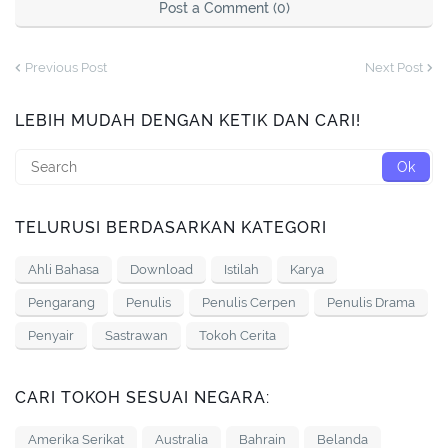
Post a Comment (0)
Previous Post
Next Post
LEBIH MUDAH DENGAN KETIK DAN CARI!
TELURUSI BERDASARKAN KATEGORI
Ahli Bahasa
Download
Istilah
Karya
Pengarang
Penulis
Penulis Cerpen
Penulis Drama
Penyair
Sastrawan
Tokoh Cerita
CARI TOKOH SESUAI NEGARA:
Amerika Serikat
Australia
Bahrain
Belanda