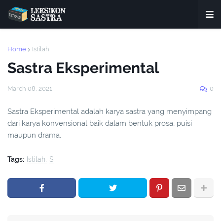
Home
Istilah
Sastra Eksperimental
March 08, 2021
0
Sastra Eksperimental adalah karya sastra yang menyimpang
dari karya konvensional baik dalam bentuk prosa, puisi
maupun drama.
Tags:
Istilah
S