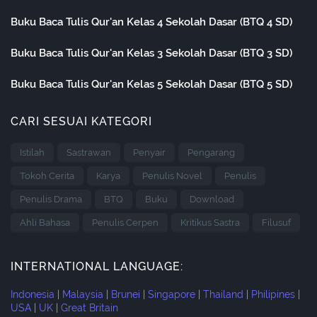
Buku Baca Tulis Qur'an Kelas 4 Sekolah Dasar (BTQ 4 SD)
Buku Baca Tulis Qur'an Kelas 3 Sekolah Dasar (BTQ 3 SD)
Buku Baca Tulis Qur'an Kelas 5 Sekolah Dasar (BTQ 5 SD)
CARI SESUAI KATEGORI
Istilah
Sastrawan
Penyair
Pengarang
Tokoh Cerita
Karya
Penulis Novel
Penulis
Penulis Drama
BTQ
Buku
Download
Ahli Bahasa
Penulis Cerpen
Kritikus Sastra
Filusuf
INTERNATIONAL LANGUAGE:
Indonesia
|
Malaysia
|
Brunei
|
Singapore
|
Thailand
|
Philipines
|
USA
|
UK
|
Great Britain