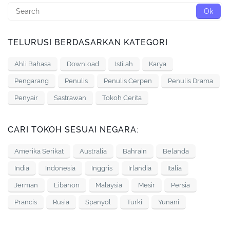
TELURUSI BERDASARKAN KATEGORI
Ahli Bahasa
Download
Istilah
Karya
Pengarang
Penulis
Penulis Cerpen
Penulis Drama
Penyair
Sastrawan
Tokoh Cerita
CARI TOKOH SESUAI NEGARA:
Amerika Serikat
Australia
Bahrain
Belanda
India
Indonesia
Inggris
Irlandia
Italia
Jerman
Libanon
Malaysia
Mesir
Persia
Prancis
Rusia
Spanyol
Turki
Yunani