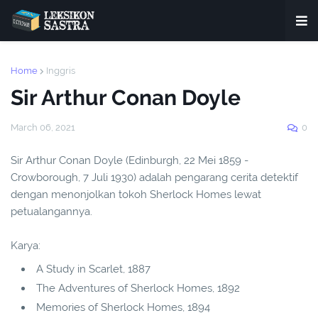
Home
Inggris
Sir Arthur Conan Doyle
March 06, 2021
0
Sir Arthur Conan Doyle (Edinburgh, 22 Mei 1859 -
Crowborough, 7 Juli 1930) adalah pengarang cerita detektif
dengan menonjolkan tokoh Sherlock Homes lewat
petualangannya.
Karya:
A Study in Scarlet, 1887
The Adventures of Sherlock Homes, 1892
Memories of Sherlock Homes, 1894