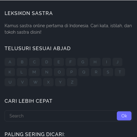
LEKSIKON SASTRA
Kamus sastra online pertama di Indonesia. Cari kata, istilah, dan
tokoh sastra disini!
TELUSURI SESUAI ABJAD
A
B
C
D
E
F
G
H
I
J
K
L
M
N
O
P
Q
R
S
T
U
V
W
X
Y
Z
CARI LEBIH CEPAT
PALING SERING DICARI: