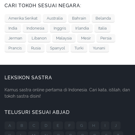
CARI TOKOH SESUAI NEGARA:
Amerika Serikat
Australia
Bahrain
Belanda
India
Indonesia
Inggris
Irlandia
Italia
Jerman
Libanon
Malaysia
Mesir
Persia
Prancis
Rusia
Spanyol
Turki
Yunani
LEKSIKON SASTRA
Kamus sastra online pertama di Indonesia. Cari kata, istilah, dan
tokoh sastra disini!
TELUSURI SESUAI ABJAD
A
B
C
D
E
F
G
H
I
J