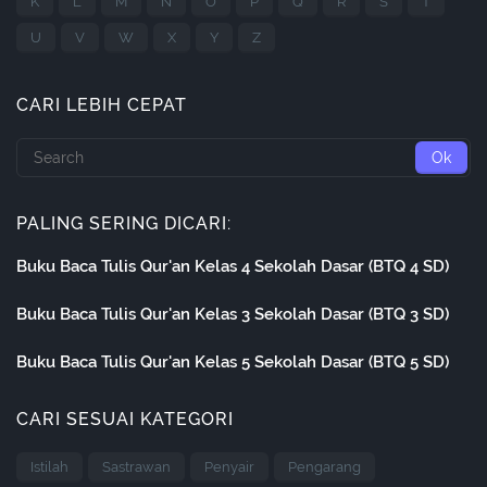
K
L
M
N
O
P
Q
R
S
T
U
V
W
X
Y
Z
CARI LEBIH CEPAT
PALING SERING DICARI:
Buku Baca Tulis Qur'an Kelas 4 Sekolah Dasar (BTQ 4 SD)
Buku Baca Tulis Qur'an Kelas 3 Sekolah Dasar (BTQ 3 SD)
Buku Baca Tulis Qur'an Kelas 5 Sekolah Dasar (BTQ 5 SD)
CARI SESUAI KATEGORI
Istilah
Sastrawan
Penyair
Pengarang