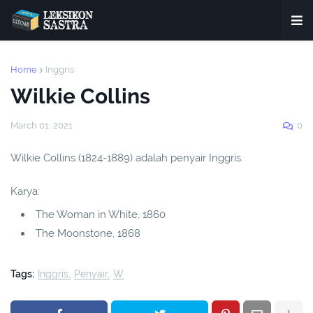
Home
Inggris
Wilkie Collins
March 01, 2021
0
Wilkie Collins (1824-1889) adalah penyair Inggris.
Karya:
The Woman in White, 1860
The Moonstone, 1868
Tags:
Inggris
Penyair
W