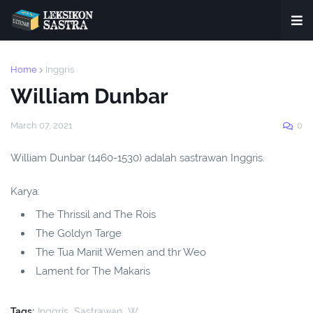
Home
Inggris
William Dunbar
March 07, 2021
0
William Dunbar (1460-1530) adalah sastrawan Inggris.
Karya:
The Thrissil and The Rois
The Goldyn Targe
The Tua Mariit Wemen and thr Weo
Lament for The Makaris
Tags:
Inggris
Sastrawan
W