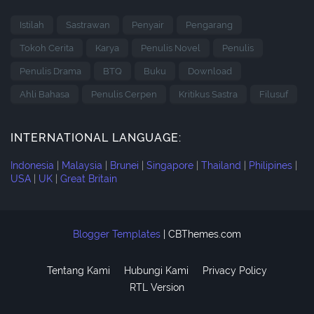
Istilah
Sastrawan
Penyair
Pengarang
Tokoh Cerita
Karya
Penulis Novel
Penulis
Penulis Drama
BTQ
Buku
Download
Ahli Bahasa
Penulis Cerpen
Kritikus Sastra
Filusuf
INTERNATIONAL LANGUAGE:
Indonesia
|
Malaysia
|
Brunei
|
Singapore
|
Thailand
|
Philipines
|
USA
|
UK
|
Great Britain
Blogger Templates
|
CBThemes.com
Tentang Kami
Hubungi Kami
Privacy Policy
RTL Version