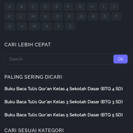
A
B
C
D
E
F
G
H
I
J
K
L
M
N
O
P
Q
R
S
T
U
V
W
X
Y
Z
CARI LEBIH CEPAT
PALING SERING DICARI:
Buku Baca Tulis Qur'an Kelas 4 Sekolah Dasar (BTQ 4 SD)
Buku Baca Tulis Qur'an Kelas 3 Sekolah Dasar (BTQ 3 SD)
Buku Baca Tulis Qur'an Kelas 5 Sekolah Dasar (BTQ 5 SD)
CARI SESUAI KATEGORI