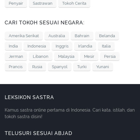
Penyair
Sastrawan
Tokoh Cerita
CARI TOKOH SESUAI NEGARA:
Amerika Serikat
Australia
Bahrain
Belanda
India
Indonesia
Inggris
Irlandia
Italia
Jerman
Libanon
Malaysia
Mesir
Persia
Prancis
Rusia
Spanyol
Turki
Yunani
LEKSIKON SASTRA
Kamus sastra online pertama di Indonesia. Cari kata, istilah, dan
tokoh sastra disini!
TELUSURI SESUAI ABJAD