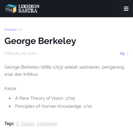
Home
G
George Berkeley
February 22, 2021
0
George Berkeley (1685-1753) adalah sastrawan, pengarang
esai, dan kritikus.
Karya:
A New Theory of Vision, 1709
Principles of Human Knowledge, 1710
Tags:
G
Inggris
Sastrawan