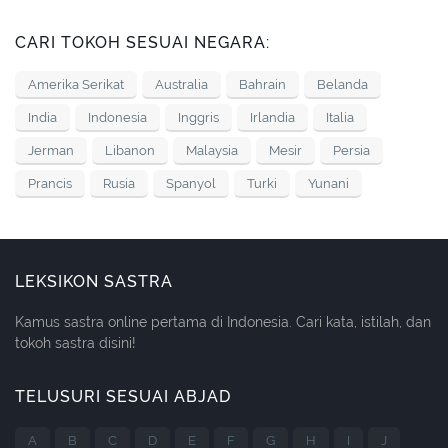
CARI TOKOH SESUAI NEGARA:
Amerika Serikat
Australia
Bahrain
Belanda
India
Indonesia
Inggris
Irlandia
Italia
Jerman
Libanon
Malaysia
Mesir
Persia
Prancis
Rusia
Spanyol
Turki
Yunani
LEKSIKON SASTRA
Kamus sastra online pertama di Indonesia. Cari kata, istilah, dan
tokoh sastra disini!
TELUSURI SESUAI ABJAD
A
B
C
D
E
F
G
H
I
J