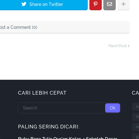
Share on Twitter
ost a Comment (0)
Next Post
CARI LEBIH CEPAT
CA
I
P
PALING SERING DICARI:
P
B