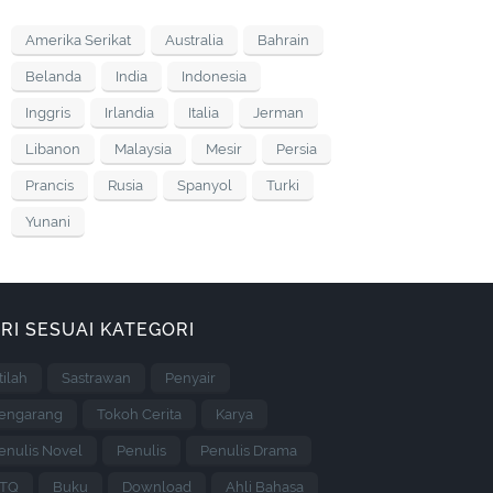
Amerika Serikat
Australia
Bahrain
Belanda
India
Indonesia
Inggris
Irlandia
Italia
Jerman
Libanon
Malaysia
Mesir
Persia
Prancis
Rusia
Spanyol
Turki
Yunani
RI SESUAI KATEGORI
stilah
Sastrawan
Penyair
engarang
Tokoh Cerita
Karya
enulis Novel
Penulis
Penulis Drama
TQ
Buku
Download
Ahli Bahasa