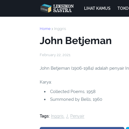
LIHAT KAMUS
TOKO
Home
Inggris
John Betjeman
February 22, 2021
John Betjeman (1906-1984) adalah penyair In
Karya:
Collected Poems, 1958
Summoned by Bells, 1960
Tags:
Inggris
J
Penyair