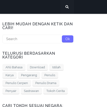
LEBIH MUDAH DENGAN KETIK DAN
CARI!
TELURUSI BERDASARKAN
KATEGORI
Ahli Bahasa
Download
Istilah
Karya
Pengarang
Penulis
Penulis Cerpen
Penulis Drama
Penyair
Sastrawan
Tokoh Cerita
CARI TOKOH SESUAI NEGARA: