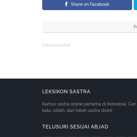
Share on Facebook
P
Previous Post
LEKSIKON SASTRA
Kamus sastra online pertama di Indonesia. Cari
kata, istilah, dan tokoh sastra disini!
TELUSURI SESUAI ABJAD